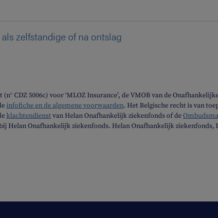
 als zelfstandige of na ontslag
t (n° CDZ 5006c) voor ‘MLOZ Insurance’, de VMOB van de Onafhankelijke
 de
infofiche en de algemene voorwaarden
. Het Belgische recht is van to
 de
klachtendienst
van Helan Onafhankelijk ziekenfonds of de
Ombudsman 
ht bij Helan Onafhankelijk ziekenfonds. Helan Onafhankelijk ziekenfonds,