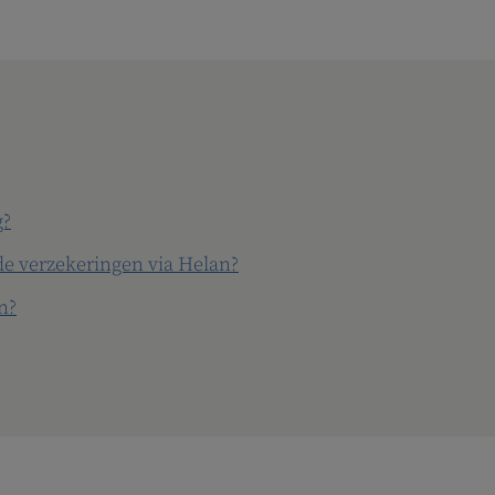
g?
 de verzekeringen via Helan?
n?