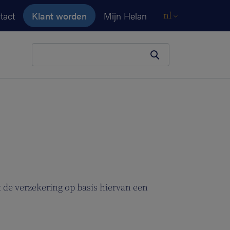
tact
Klant worden
Mijn Helan
nl
Je zoekopdracht
 de verzekering op basis hiervan een