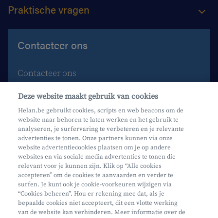
Praktische vragen
Contacteer ons
Contacteer ons
Maak een afspraak
Deze website maakt gebruik van cookies
Waar vind je ons?
Helan.be gebruikt cookies, scripts en web beacons om de
website naar behoren te laten werken en het gebruik te
Phishing
analyseren, je surfervaring te verbeteren en je relevante
advertenties te tonen. Onze partners kunnen via onze
website advertentiecookies plaatsen om je op andere
websites en via sociale media advertenties te tonen die
relevant voor je kunnen zijn. Klik op “Alle cookies
accepteren” om de cookies te aanvaarden en verder te
surfen. Je kunt ook je cookie-voorkeuren wijzigen via
Mifid
“Cookies beheren”. Hou er rekening mee dat, als je
bepaalde cookies niet accepteert, dit een vlotte werking
Privacy
van de website kan verhinderen. Meer informatie over de