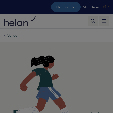
Ga naar de hoofdinhoud
Klant worden
Mijn Helan
nl
<
Vorige