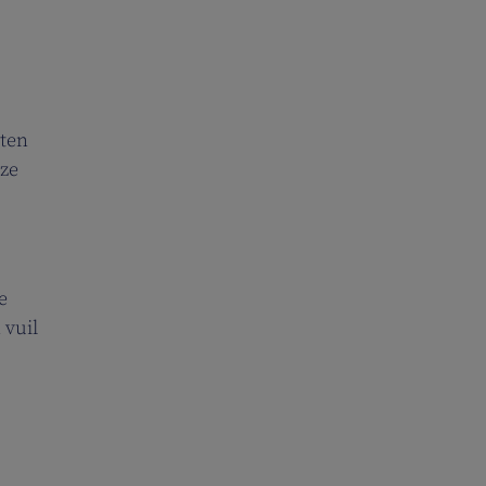
uten
 ze
e
 vuil