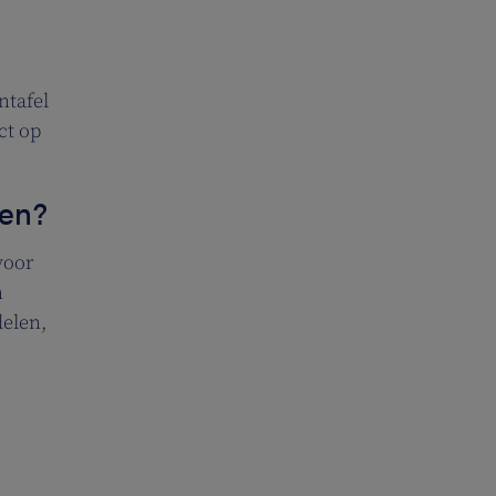
ntafel
ct op
ken?
voor
n
delen,