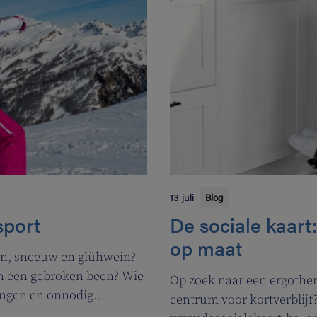
13 juli
Blog
sport
De sociale kaart
op maat
iën, sneeuw en glühwein?
en een gebroken been? Wie
Op zoek naar een ergothera
ingen en onnodig
centrum voor kortverblijf?
nen op Mediphone Assist,