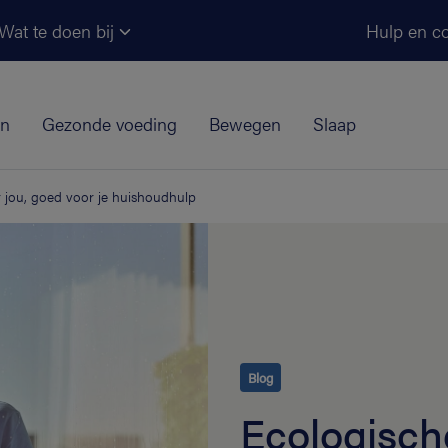
Ga naar de hoofdinhoud
Wat te doen bij
Hulp en co
jn
Gezonde voeding
Bewegen
Slaap
 jou, goed voor je huishoudhulp
Blog
Ecologisch