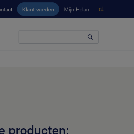
ntact
Klant worden
Mijn Helan
nl
Je zoekopdracht
e producten: