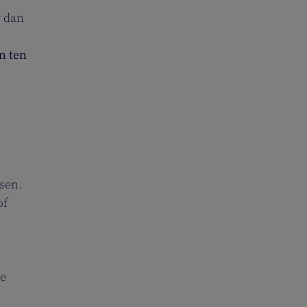
r
dan
n ten
tsen.
of
ze