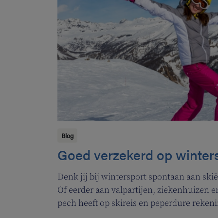
Blog
Goed verzekerd op winter
Denk jij bij wintersport spontaan aan sk
Of eerder aan valpartijen, ziekenhuizen 
pech heeft op skireis en peperdure reken
paparassenwerk wil vermijden, kan reke