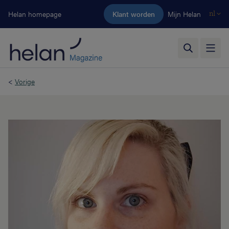
Ga naar de hoofdinhoud
Helan homepage
Klant worden
Mijn Helan
nl
<
Vorige