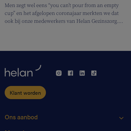
Men zegt wel eens “you can’t pour from an empty
cup” en het afgelopen coronajaar merkten we dat
ook bij onze medewerkers van Helan Gezinszorg.
Daarom deden we beroep op de diensten van de
zuurstoflijn om ook onze eigen verzorgenden de
nodige ademruimte te geven zodat ze nog beter voor
hun klanten kunnen zorgen.
Klant worden
Ons aanbod