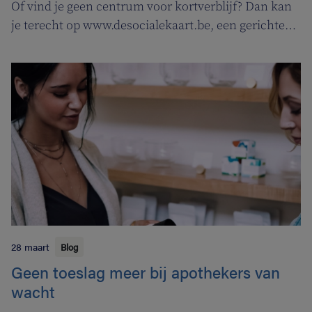
Of vind je geen centrum voor kortverblijf? Dan kan
je terecht op www.desocialekaart.be, een gerichte
zoekmotor voor al je hulpvragen rond
gezondheidszorg en welzijn. Heel handig voor zowel
patiënten als zorgverleners.
28 maart
Blog
Geen toeslag meer bij apothekers van
wacht