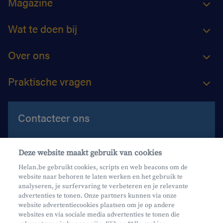
Magazine
Wat te doen bij
Over ons
Praktische vragen
Contacteer ons
Contacteer ons
Deze website maakt gebruik van cookies
Maak een afspraak
Helan.be gebruikt cookies, scripts en web beacons om de
website naar behoren te laten werken en het gebruik te
Waar vind je ons?
analyseren, je surfervaring te verbeteren en je relevante
advertenties te tonen. Onze partners kunnen via onze
website advertentiecookies plaatsen om je op andere
websites en via sociale media advertenties te tonen die