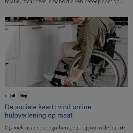
relatie, maar over iemand die een beroep doet op
een tabakoloog om te stoppen met roken. De
Vlaamse overheid pakt uit met een nieuwe
campagne om rookstopbegeleiding door
tabakologen te promoten.
13 juli
Blog
De sociale kaart: vind online
hulpverlening op maat
Op zoek naar een ergotherapeut bij jou in de buurt?