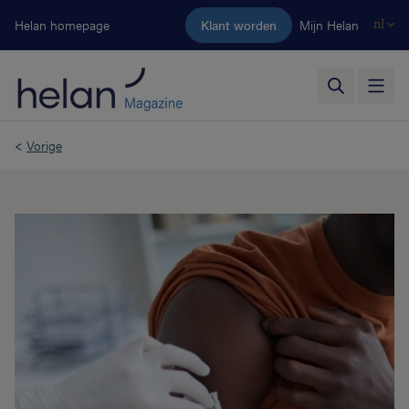
Ga naar de hoofdinhoud
Helan homepage
Klant worden
Mijn Helan
nl
<
Vorige