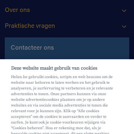
Over ons
Praktische vragen
Contacteer ons
Contacteer ons
Deze website maakt gebruik van cookies
Maak een afspraak
Helan.be gebruikt cookies, scripts en web beacons om de
website naar behoren te laten werken en het gebruik te
Waar vind je ons?
analyseren, je surfervaring te verbeteren en je relevante
advertenties te tonen. Onze partners kunnen via onze
website advertentiecookies plaatsen om je op andere
websites en via sociale media advertenties te tonen die
relevant voor je kunnen zijn. Klik op “Alle cookies
accepteren” om de cookies te aanvaarden en verder te
surfen. Je kunt ook je cookie-voorkeuren wijzigen via
Mifid
“Cookies beheren”. Hou er rekening mee dat, als je
bepaalde cookies niet accepteert, dit een vlotte werking