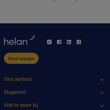
de plaats komt er een permanentievergoeding voor
apothekers van wacht.
Klant worden
Ons aanbod
Magazine
Wat te doen bij