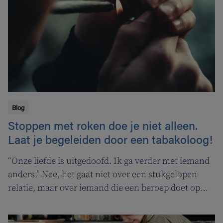
Blog
Stoppen met roken doe je niet alleen.
Laat je begeleiden door een tabakoloog!
“Onze liefde is uitgedoofd. Ik ga verder met iemand
anders.” Nee, het gaat niet over een stukgelopen
relatie, maar over iemand die een beroep doet op
een tabakoloog om te stoppen met roken. De
Vlaamse overheid pakt uit met een nieuwe