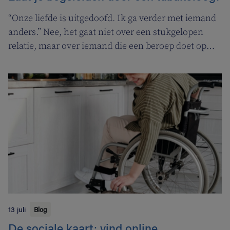
“Onze liefde is uitgedoofd. Ik ga verder met iemand
anders.” Nee, het gaat niet over een stukgelopen
relatie, maar over iemand die een beroep doet op
een tabakoloog om te stoppen met roken. De
Vlaamse overheid pakt uit met een nieuwe
campagne om rookstopbegeleiding door
tabakologen te promoten.
13 juli
Blog
De sociale kaart: vind online