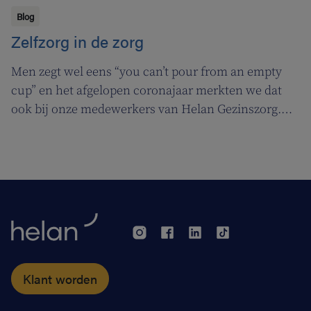
Blog
Zelfzorg in de zorg
Men zegt wel eens “you can’t pour from an empty
cup” en het afgelopen coronajaar merkten we dat
ook bij onze medewerkers van Helan Gezinszorg.
Daarom deden we beroep op de diensten van de
zuurstoflijn om ook onze eigen verzorgenden de
nodige ademruimte te geven zodat ze nog beter voor
hun klanten kunnen zorgen.
Klant worden