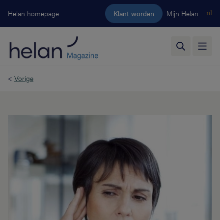
Ga naar de hoofdinhoud
Helan homepage
Klant worden
Mijn Helan
nl
<
Vorige