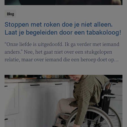
Blog
Stoppen met roken doe je niet alleen.
Laat je begeleiden door een tabakoloog!
“Onze liefde is uitgedoofd. Ik ga verder met iemand
anders.” Nee, het gaat niet over een stukgelopen
relatie, maar over iemand die een beroep doet op
een tabakoloog om te stoppen met roken. De
Vlaamse overheid pakt uit met een nieuwe
campagne om rookstopbegeleiding door
tabakologen te promoten.