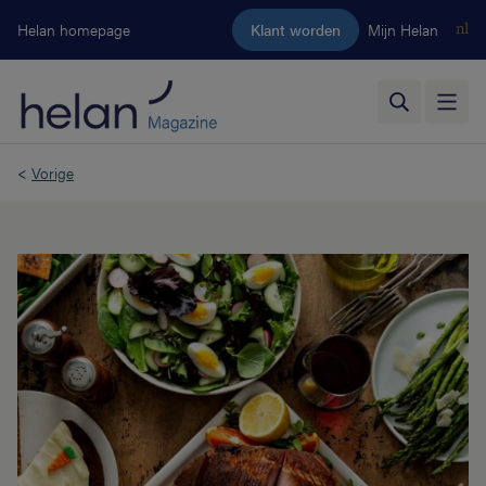
Ga naar de hoofdinhoud
Helan homepage
Klant worden
Mijn Helan
nl
<
Vorige