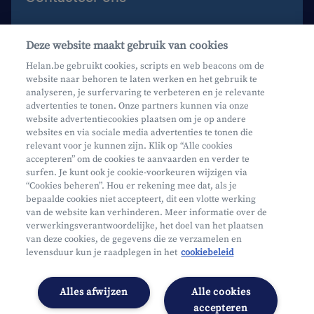
Contacteer ons
Deze website maakt gebruik van cookies
Maak een afspraak
Helan.be gebruikt cookies, scripts en web beacons om de
website naar behoren te laten werken en het gebruik te
Waar vind je ons?
analyseren, je surfervaring te verbeteren en je relevante
advertenties te tonen. Onze partners kunnen via onze
website advertentiecookies plaatsen om je op andere
websites en via sociale media advertenties te tonen die
relevant voor je kunnen zijn. Klik op “Alle cookies
accepteren” om de cookies te aanvaarden en verder te
surfen. Je kunt ook je cookie-voorkeuren wijzigen via
Mifid
“Cookies beheren”. Hou er rekening mee dat, als je
bepaalde cookies niet accepteert, dit een vlotte werking
Privacy
van de website kan verhinderen. Meer informatie over de
Juridische info
verwerkingsverantwoordelijke, het doel van het plaatsen
van deze cookies, de gegevens die ze verzamelen en
Onderworpen aan de controle van CDZ
levensduur kun je raadplegen in het
cookiebeleid
Segmentatie
Toegankelijkheidsverklaring
Alles afwijzen
Alle cookies
Cookies beheren
accepteren