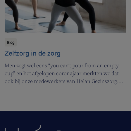
Blog
Zelfzorg in de zorg
Men zegt wel eens “you can’t pour from an empty
cup” en het afgelopen coronajaar merkten we dat
ook bij onze medewerkers van Helan Gezinszorg.
Daarom deden we beroep op de diensten van de
zuurstoflijn om ook onze eigen verzorgenden de
nodige ademruimte te geven zodat ze nog beter voor
hun klanten kunnen zorgen.