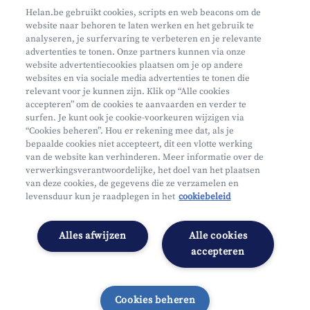
Maak een afspraak
Helan.be gebruikt cookies, scripts en web beacons om de
website naar behoren te laten werken en het gebruik te
Waar vind je ons?
analyseren, je surfervaring te verbeteren en je relevante
advertenties te tonen. Onze partners kunnen via onze
website advertentiecookies plaatsen om je op andere
websites en via sociale media advertenties te tonen die
relevant voor je kunnen zijn. Klik op “Alle cookies
accepteren” om de cookies te aanvaarden en verder te
surfen. Je kunt ook je cookie-voorkeuren wijzigen via
Mifid
“Cookies beheren”. Hou er rekening mee dat, als je
bepaalde cookies niet accepteert, dit een vlotte werking
Privacy
van de website kan verhinderen. Meer informatie over de
Juridische info
verwerkingsverantwoordelijke, het doel van het plaatsen
van deze cookies, de gegevens die ze verzamelen en
Onderworpen aan de controle van CDZ
levensduur kun je raadplegen in het
cookiebeleid
Segmentatie
Toegankelijkheidsverklaring
Alles afwijzen
Alle cookies
Cookies beheren
accepteren
Cookies beheren