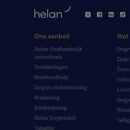
Ons aanbod
Wat 
Helan Onafhankelijk
Onge
ziekenfonds
Ziek
Verzekeringen
Zwang
Huishoudhulp
Ortho
Zorg en ondersteuning
Leve
Kraamzorg
Zorg 
Kinderopvang
Wonen
Helan Zorgwinkel
Veilig
Vakantie