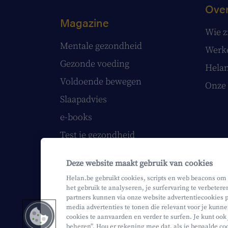
Over
Magazine
Wie z
Mentale gezondheid
Werke
Gezonde voeding
Helan
Voldoende bewegen
Onze 
Slaapadvies
e-books
Test je gezondheid
Volg onze webinars
Deze website maakt gebruik van cookies
Papieren Helan Magazine
Helan.be gebruikt cookies, scripts en web beacons om
het gebruik te analyseren, je surfervaring te verbetere
partners kunnen via onze website advertentiecookies p
media advertenties te tonen die relevant voor je kunne
cookies te aanvaarden en verder te surfen. Je kunt ook
Mifid
Privacy
Juridische info
beheren”. Hou er rekening mee dat, als je bepaalde coo