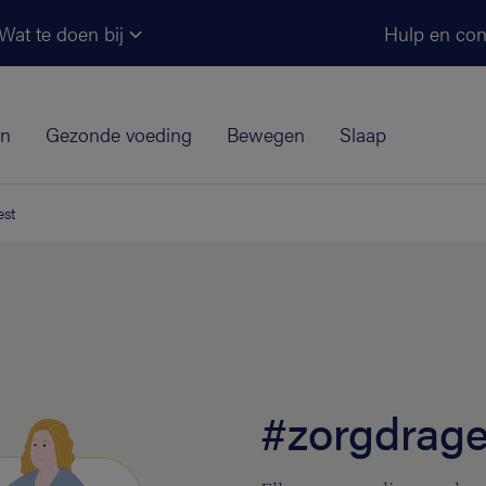
Ga naar de hoofdinhoud
Wat te doen bij
Hulp en con
jn
Gezonde voeding
Bewegen
Slaap
est
#zorgdrage