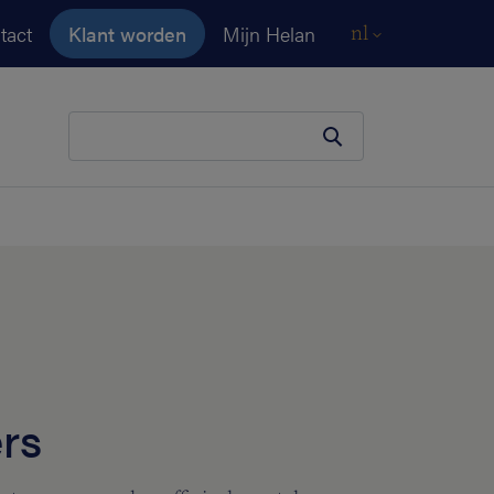
tact
Klant worden
Mijn Helan
nl
Je zoekopdracht
rs