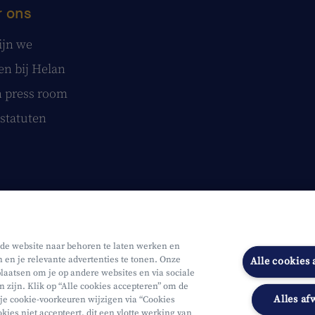
 ons
ijn we
n bij Helan
 press room
statuten
 de website naar behoren te laten werken en
n en je relevante advertenties te tonen. Onze
Alle cookies
laatsen om je op andere websites en via sociale
n zijn. Klik op “Alle cookies accepteren” om de
Alles af
 je cookie-voorkeuren wijzigen via “Cookies
Onderworpen aan de controle van CDZ
Segmentatie
Toegankelijk
kies niet accepteert, dit een vlotte werking van