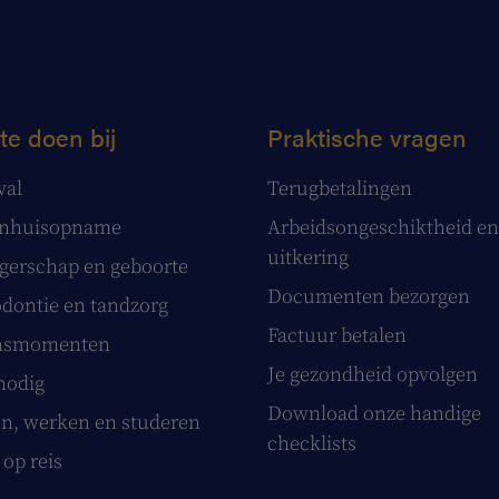
te doen bij
Praktische vragen
val
Terugbetalingen
enhuisopname
Arbeidsongeschiktheid en
uitkering
erschap en geboorte
Documenten bezorgen
dontie en tandzorg
Factuur betalen
nsmomenten
Je gezondheid opvolgen
nodig
Download onze handige
, werken en studeren
checklists
 op reis