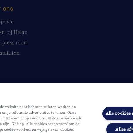
 ons
ijn we
n bij Helan
 press room
statuten
 de website naar behoren te laten werken en
n en je relevante advertenties te tonen. Onze
Alle cookies
laatsen om je op andere websites en via sociale
n zijn. Klik op “Alle cookies accepteren” om de
Alles af
 je cookie-voorkeuren wijzigen via “Cookies
Onderworpen aan de controle van CDZ
Segmentatie
Toegankelijk