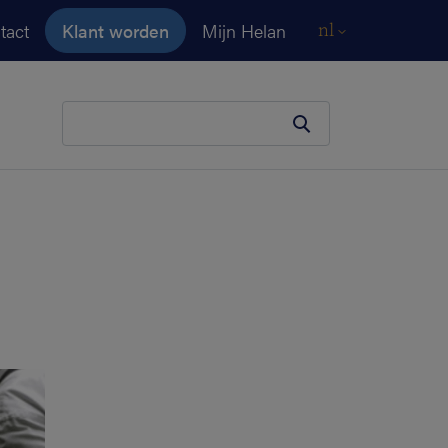
tact
Klant worden
Mijn Helan
nl
Je zoekopdracht