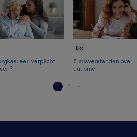
Blog
rgkas: een verplicht
5 misverstanden over
ven?
autisme
1
2