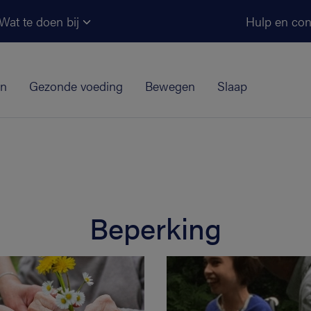
Ga naar de hoofdinhoud
Wat te doen bij
Hulp en con
jn
Gezonde voeding
Bewegen
Slaap
Beperking