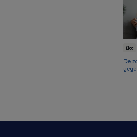
Blog
De zo
gege