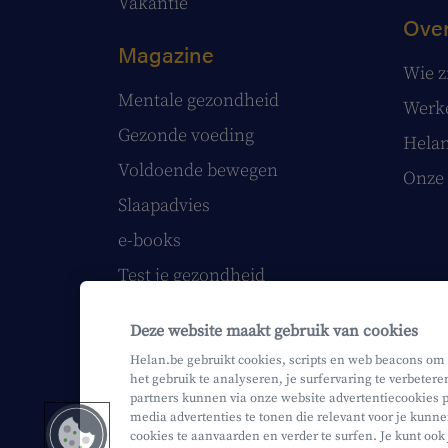
Vakantie
Over
Magazine
Wie z
Mentale gezondheid
Werke
Gezonde voeding
Helan
Voldoende bewegen
Onze 
Slaapadvies
e-books
Test je gezondheid
Volg onze webinars
Deze website maakt gebruik van cookies
Papieren Helan Magazine
Helan.be gebruikt cookies, scripts en web beacons om
het gebruik te analyseren, je surfervaring te verbetere
partners kunnen via onze website advertentiecookies p
media advertenties te tonen die relevant voor je kunne
cookies te aanvaarden en verder te surfen. Je kunt ook
Mifid
Privacy
Juridische info