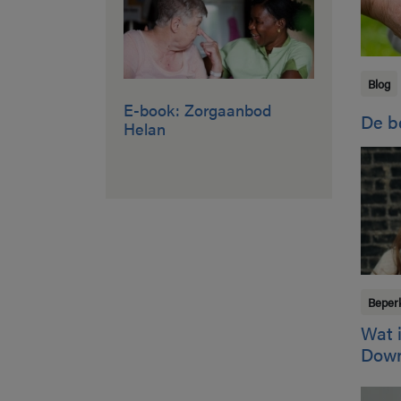
Blog
E-book: Zorgaanbod
De b
Helan
Beper
Wat 
Dow