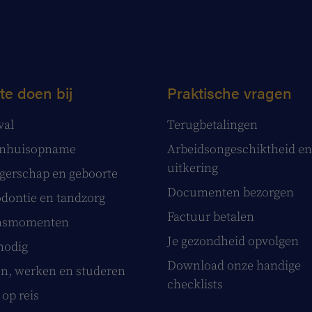
te doen bij
Praktische vragen
val
Terugbetalingen
enhuisopname
Arbeidsongeschiktheid en
uitkering
erschap en geboorte
Documenten bezorgen
dontie en tandzorg
Factuur betalen
nsmomenten
Je gezondheid opvolgen
nodig
Download onze handige
, werken en studeren
checklists
 op reis