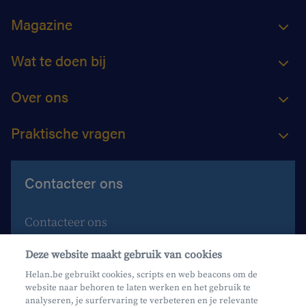
Magazine
Wat te doen bij
Over ons
Praktische vragen
Contacteer ons
Contacteer ons
Maak een afspraak
Deze website maakt gebruik van cookies
Waar vind je ons?
Helan.be gebruikt cookies, scripts en web beacons om de
website naar behoren te laten werken en het gebruik te
Phishing
analyseren, je surfervaring te verbeteren en je relevante