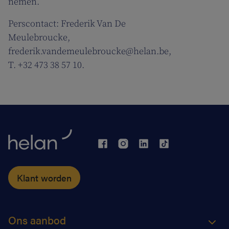
nemen.
Perscontact: Frederik Van De
Meulebroucke,
frederik.vandemeulebroucke@helan.be,
T. +32 473 38 57 10.
Klant worden
Ons aanbod