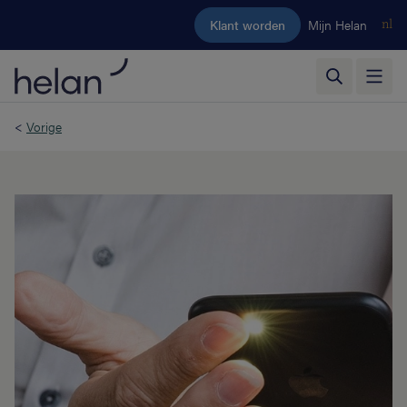
Ga naar de hoofdinhoud
Klant worden
Mijn Helan
nl
<
Vorige