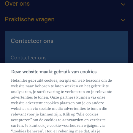
Over ons
Praktische vragen
Contacteer ons
Contacteer ons
Maak een afspraak
Deze website maakt gebruik van cookies
Waar vind je ons?
Helan.be gebruikt cookies, scripts en web beacons om de
website naar behoren te laten werken en het gebruik te
Phishing
analyseren, je surfervaring te verbeteren en je relevante
advertenties te tonen. Onze partners kunnen via onze
website advertentiecookies plaatsen om je op andere
websites en via sociale media advertenties te tonen die
relevant voor je kunnen zijn. Klik op “Alle cookies
accepteren” om de cookies te aanvaarden en verder te
surfen. Je kunt ook je cookie-voorkeuren wijzigen via
Mifid
“Cookies beheren”. Hou er rekening mee dat, als je