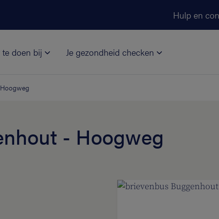
Ga naar de hoofdinhoud
Hulp en con
 te doen bij
Je gezondheid checken
- Hoogweg
enhout - Hoogweg