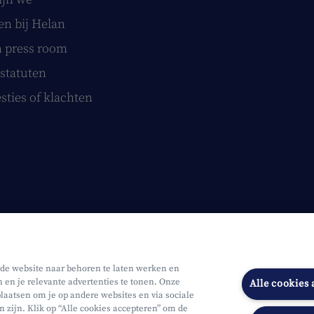
n bij Helan
 press room
statuten
sties of klachten
 de website naar behoren te laten werken en
n en je relevante advertenties te tonen. Onze
Alle cookies
laatsen om je op andere websites en via sociale
n zijn. Klik op “Alle cookies accepteren” om de