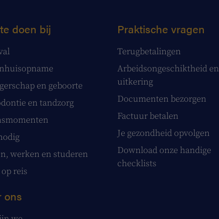
te doen bij
Praktische vragen
val
Terugbetalingen
enhuisopname
Arbeidsongeschiktheid en
uitkering
erschap en geboorte
Documenten bezorgen
dontie en tandzorg
Factuur betalen
nsmomenten
Je gezondheid opvolgen
nodig
Download onze handige
, werken en studeren
checklists
 op reis
 ons
ijn we