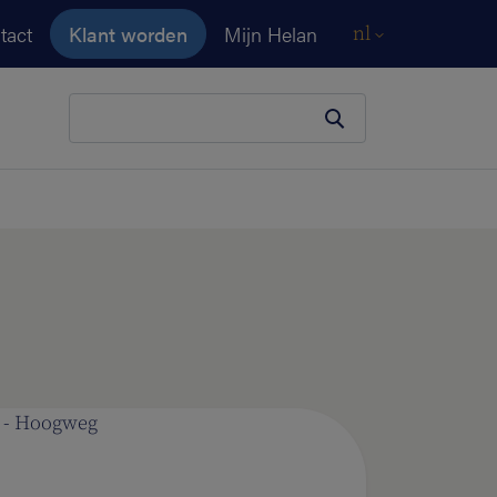
tact
Klant worden
Mijn Helan
nl
Je zoekopdracht