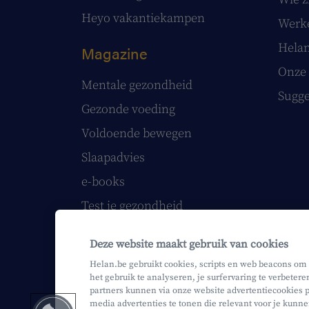
Heyo vakantiekampen
Werke
Helan
Magazine
Onze 
Mentale gezondheid
Sugge
Gezonde voeding
Voldoende bewegen
Slaapadvies
e-books
Test je gezondheid
Volg onze webinars
Deze website maakt gebruik van cookies
Helan printmagazine
Helan.be gebruikt cookies, scripts en web beacons om
het gebruik te analyseren, je surfervaring te verbetere
partners kunnen via onze website advertentiecookies p
media advertenties te tonen die relevant voor je kunne