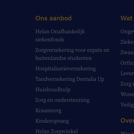
Ons aanbod
Wat 
Helan Onafhankelijk
Onge
ziekenfonds
Ziek
Zorgverzekering voor expats en
Zwang
buitenlandse studenten
Ortho
Hospitalisatieverzekering
Leve
Tandverzekering Dentalia Up
Zorg 
Huishoudhulp
Wonen
Zorg en ondersteuning
Veilig
Kraamzorg
Over
Kinderopvang
Helan Zorgwinkel
Wie z