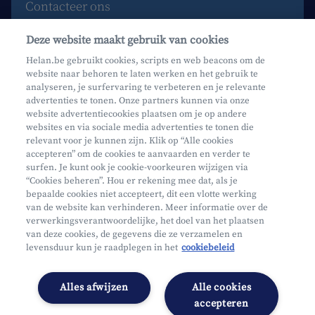
Contacteer ons
Maak een afspraak
Deze website maakt gebruik van cookies
Waar vind je ons?
Helan.be gebruikt cookies, scripts en web beacons om de
website naar behoren te laten werken en het gebruik te
Phishing
analyseren, je surfervaring te verbeteren en je relevante
advertenties te tonen. Onze partners kunnen via onze
website advertentiecookies plaatsen om je op andere
websites en via sociale media advertenties te tonen die
relevant voor je kunnen zijn. Klik op “Alle cookies
accepteren” om de cookies te aanvaarden en verder te
surfen. Je kunt ook je cookie-voorkeuren wijzigen via
Mifid
“Cookies beheren”. Hou er rekening mee dat, als je
bepaalde cookies niet accepteert, dit een vlotte werking
Privacy
van de website kan verhinderen. Meer informatie over de
Juridische info
verwerkingsverantwoordelijke, het doel van het plaatsen
van deze cookies, de gegevens die ze verzamelen en
Onderworpen aan de controle van CDZ
levensduur kun je raadplegen in het
cookiebeleid
Segmentatie
Toegankelijkheidsverklaring
Alles afwijzen
Alle cookies
Cookies beheren
accepteren