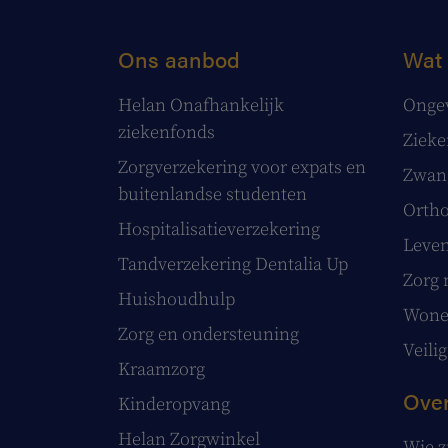
Ons aanbod
Wat 
Helan Onafhankelijk
Onge
ziekenfonds
Ziek
Zorgverzekering voor expats en
Zwang
buitenlandse studenten
Ortho
Hospitalisatieverzekering
Leve
Tandverzekering Dentalia Up
Zorg 
Huishoudhulp
Wonen
Zorg en ondersteuning
Veilig
Kraamzorg
Over
Kinderopvang
Helan Zorgwinkel
Wie z