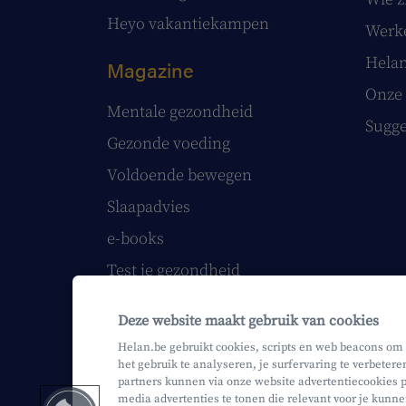
Heyo vakantiekampen
Werke
Helan
Magazine
Onze 
Mentale gezondheid
Sugge
Gezonde voeding
Voldoende bewegen
Slaapadvies
e-books
Test je gezondheid
Volg onze webinars
Deze website maakt gebruik van cookies
Helan printmagazine
Helan.be gebruikt cookies, scripts en web beacons om
het gebruik te analyseren, je surfervaring te verbetere
partners kunnen via onze website advertentiecookies p
media advertenties te tonen die relevant voor je kunne