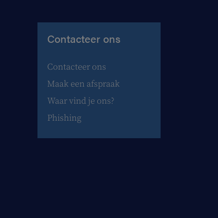
Contacteer ons
Contacteer ons
Maak een afspraak
Waar vind je ons?
Phishing