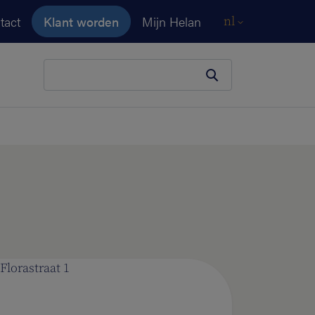
tact
Klant worden
Mijn Helan
nl
Je zoekopdracht