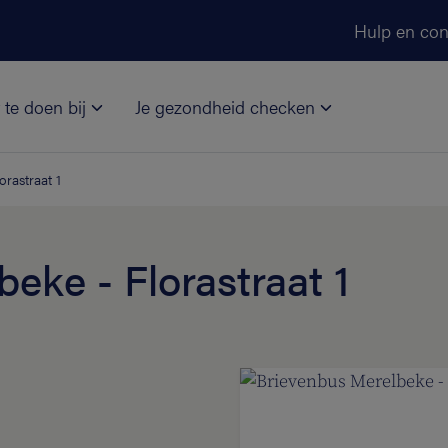
Ga naar de hoofdinhoud
Hulp en con
 te doen bij
Je gezondheid checken
rastraat 1
eke - Florastraat 1