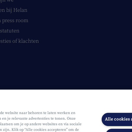
n bij Helan
 press room
statuten
sties of klachten
 de website naar behoren te laten werken en
n en je relevante advertenties te tonen. Onze
Alle cookies
laatsen om je op andere websites en via sociale
n zijn. Klik op “Alle cookies accepteren” om de