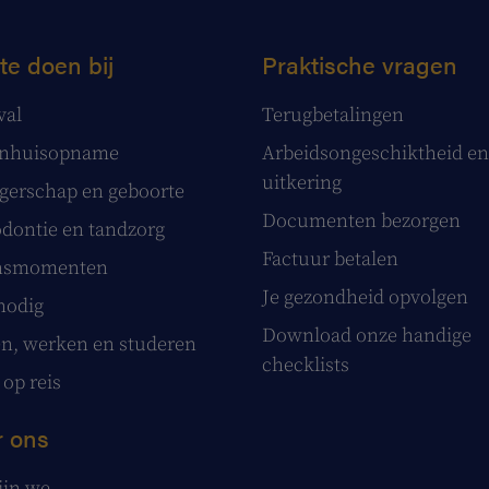
te doen bij
Praktische vragen
val
Terugbetalingen
enhuisopname
Arbeidsongeschiktheid en
uitkering
erschap en geboorte
Documenten bezorgen
dontie en tandzorg
Factuur betalen
nsmomenten
Je gezondheid opvolgen
nodig
Download onze handige
, werken en studeren
checklists
 op reis
 ons
ijn we