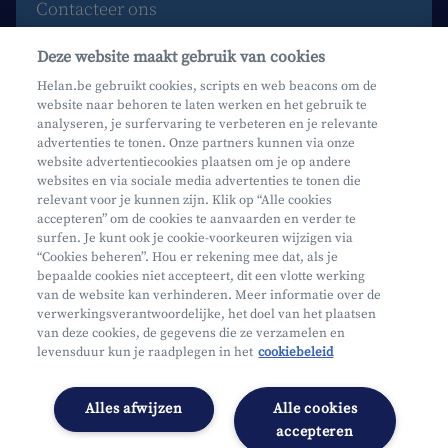
Contacteer ons
Maak een afspraak
Deze website maakt gebruik van cookies
Waar vind je ons?
Helan.be gebruikt cookies, scripts en web beacons om de
website naar behoren te laten werken en het gebruik te
Phishing
analyseren, je surfervaring te verbeteren en je relevante
advertenties te tonen. Onze partners kunnen via onze
website advertentiecookies plaatsen om je op andere
websites en via sociale media advertenties te tonen die
relevant voor je kunnen zijn. Klik op “Alle cookies
accepteren” om de cookies te aanvaarden en verder te
surfen. Je kunt ook je cookie-voorkeuren wijzigen via
Mifid
“Cookies beheren”. Hou er rekening mee dat, als je
bepaalde cookies niet accepteert, dit een vlotte werking
Privacy
van de website kan verhinderen. Meer informatie over de
Juridische info
verwerkingsverantwoordelijke, het doel van het plaatsen
van deze cookies, de gegevens die ze verzamelen en
Onderworpen aan de controle van CDZ
levensduur kun je raadplegen in het
cookiebeleid
Segmentatie
Toegankelijkheidsverklaring
Alles afwijzen
Alle cookies
Cookies beheren
accepteren