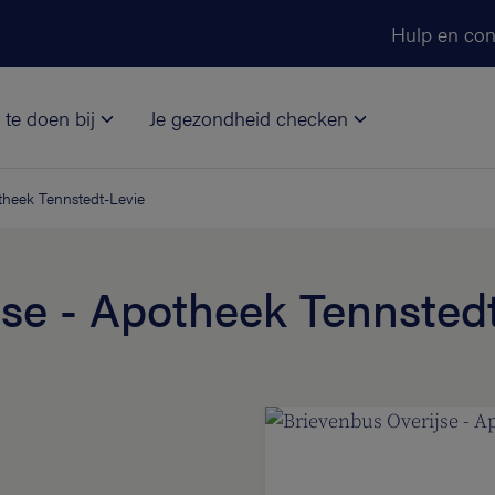
Ga naar de hoofdinhoud
Hulp en con
 te doen bij
Je gezondheid checken
theek Tennstedt-Levie
jse - Apotheek Tennsted