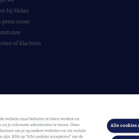
n bij Helan
 press room
statuten
sties of klachten
 de website naar behoren te laten werken en
n en je relevante advertenties te tonen. Onze
Alle cookies
laatsen om je op andere websites en via sociale
n zijn. Klik op “Alle cookies accepteren” om de