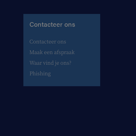
Contacteer ons
Contacteer ons
Maak een afspraak
Waar vind je ons?
Phishing