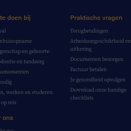
te doen bij
Praktische vragen
val
Terugbetalingen
enhuisopname
Arbeidsongeschiktheid en
uitkering
erschap en geboorte
Documenten bezorgen
dontie en tandzorg
Factuur betalen
nsmomenten
Je gezondheid opvolgen
nodig
Download onze handige
, werken en studeren
checklists
 op reis
 ons
ijn we