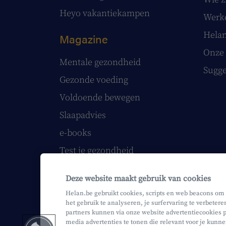
Heyo vakantiekampen
Werke
Helan
Magazine
Onze 
Mentale gezondheid
Sugge
Gezonde voeding
Voldoende bewegen
Slaapadvies
e-books
Test je gezondheid
Volg onze webinars
Deze website maakt gebruik van cookies
Helan printmagazine
Helan.be gebruikt cookies, scripts en web beacons om
het gebruik te analyseren, je surfervaring te verbetere
partners kunnen via onze website advertentiecookies p
media advertenties te tonen die relevant voor je kunne