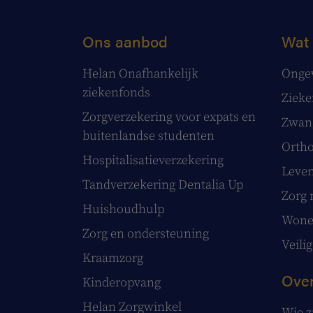
Ons aanbod
Wat 
Helan Onafhankelijk
Onge
ziekenfonds
Ziek
Zorgverzekering voor expats en
Zwang
buitenlandse studenten
Ortho
Hospitalisatieverzekering
Leve
Tandverzekering Dentalia Up
Zorg 
Huishoudhulp
Wonen
Zorg en ondersteuning
Veilig
Kraamzorg
Over
Kinderopvang
Helan Zorgwinkel
Wie z