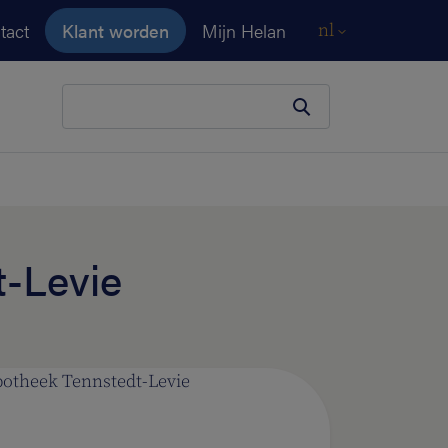
tact
Klant worden
Mijn Helan
nl
Je zoekopdracht
t-Levie