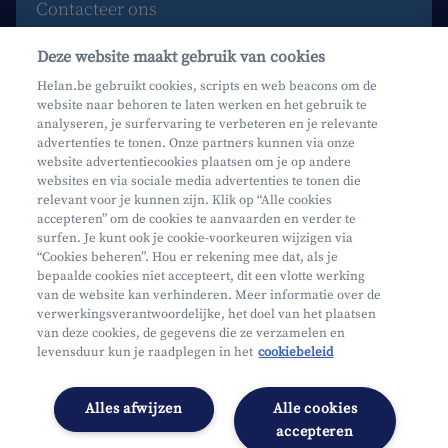
Contacteer ons
Maak een afspraak
Deze website maakt gebruik van cookies
Waar vind je ons?
Helan.be gebruikt cookies, scripts en web beacons om de
website naar behoren te laten werken en het gebruik te
Phishing
analyseren, je surfervaring te verbeteren en je relevante
advertenties te tonen. Onze partners kunnen via onze
website advertentiecookies plaatsen om je op andere
websites en via sociale media advertenties te tonen die
relevant voor je kunnen zijn. Klik op “Alle cookies
accepteren” om de cookies te aanvaarden en verder te
surfen. Je kunt ook je cookie-voorkeuren wijzigen via
Mifid
“Cookies beheren”. Hou er rekening mee dat, als je
bepaalde cookies niet accepteert, dit een vlotte werking
Privacy
van de website kan verhinderen. Meer informatie over de
Juridische info
verwerkingsverantwoordelijke, het doel van het plaatsen
van deze cookies, de gegevens die ze verzamelen en
Onderworpen aan de controle van CDZ
levensduur kun je raadplegen in het
cookiebeleid
Segmentatie
Toegankelijkheidsverklaring
Alles afwijzen
Alle cookies
Cookies beheren
accepteren