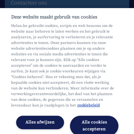
Contacteer ons
Maak een afspraak
Deze website maakt gebruik van cookies
Waar vind je ons?
Helan.be gebruikt cookies, scripts en web beacons om de
website naar behoren te laten werken en het gebruik te
Phishing
analyseren, je surfervaring te verbeteren en je relevante
advertenties te tonen. Onze partners kunnen via onze
website advertentiecookies plaatsen om je op andere
websites en via sociale media advertenties te tonen die
relevant voor je kunnen zijn. Klik op “Alle cookies
accepteren” om de cookies te aanvaarden en verder te
surfen. Je kunt ook je cookie-voorkeuren wijzigen via
Mifid
“Cookies beheren”. Hou er rekening mee dat, als je
bepaalde cookies niet accepteert, dit een vlotte werking
Privacy
van de website kan verhinderen. Meer informatie over de
Juridische info
verwerkingsverantwoordelijke, het doel van het plaatsen
van deze cookies, de gegevens die ze verzamelen en
Onderworpen aan de controle van CDZ
levensduur kun je raadplegen in het
cookiebeleid
Segmentatie
Toegankelijkheidsverklaring
Alles afwijzen
Alle cookies
Cookies beheren
accepteren