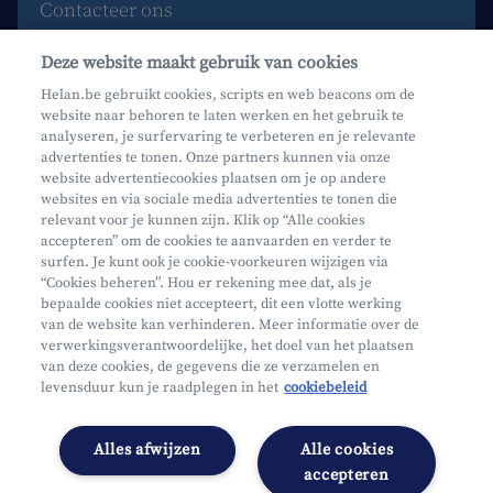
Contacteer ons
Maak een afspraak
Deze website maakt gebruik van cookies
Waar vind je ons?
Helan.be gebruikt cookies, scripts en web beacons om de
website naar behoren te laten werken en het gebruik te
Phishing
analyseren, je surfervaring te verbeteren en je relevante
advertenties te tonen. Onze partners kunnen via onze
website advertentiecookies plaatsen om je op andere
websites en via sociale media advertenties te tonen die
relevant voor je kunnen zijn. Klik op “Alle cookies
accepteren” om de cookies te aanvaarden en verder te
surfen. Je kunt ook je cookie-voorkeuren wijzigen via
Mifid
“Cookies beheren”. Hou er rekening mee dat, als je
bepaalde cookies niet accepteert, dit een vlotte werking
Privacy
van de website kan verhinderen. Meer informatie over de
Juridische info
verwerkingsverantwoordelijke, het doel van het plaatsen
van deze cookies, de gegevens die ze verzamelen en
Onderworpen aan de controle van CDZ
levensduur kun je raadplegen in het
cookiebeleid
Segmentatie
Toegankelijkheidsverklaring
Alles afwijzen
Alle cookies
Cookies beheren
accepteren