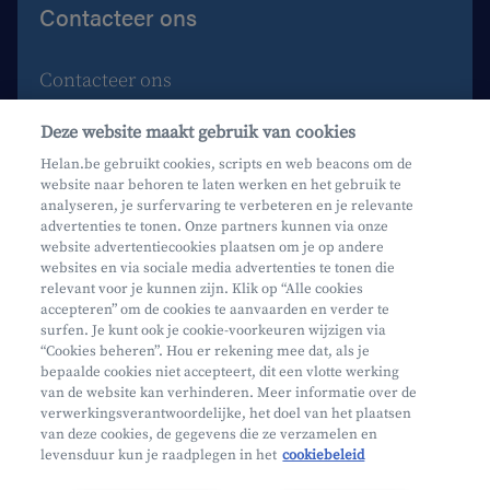
Contacteer ons
Contacteer ons
Maak een afspraak
Deze website maakt gebruik van cookies
Waar vind je ons?
Helan.be gebruikt cookies, scripts en web beacons om de
website naar behoren te laten werken en het gebruik te
Phishing
analyseren, je surfervaring te verbeteren en je relevante
advertenties te tonen. Onze partners kunnen via onze
website advertentiecookies plaatsen om je op andere
websites en via sociale media advertenties te tonen die
relevant voor je kunnen zijn. Klik op “Alle cookies
accepteren” om de cookies te aanvaarden en verder te
surfen. Je kunt ook je cookie-voorkeuren wijzigen via
Mifid
“Cookies beheren”. Hou er rekening mee dat, als je
bepaalde cookies niet accepteert, dit een vlotte werking
Privacy
van de website kan verhinderen. Meer informatie over de
Juridische info
verwerkingsverantwoordelijke, het doel van het plaatsen
van deze cookies, de gegevens die ze verzamelen en
Onderworpen aan de controle van CDZ
levensduur kun je raadplegen in het
cookiebeleid
Segmentatie