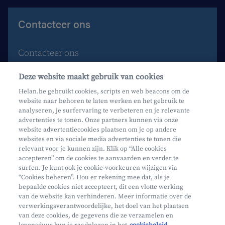
Contacteer ons
Contacteer ons
Maak een afspraak
Deze website maakt gebruik van cookies
Waar vind je ons?
Helan.be gebruikt cookies, scripts en web beacons om de
website naar behoren te laten werken en het gebruik te
Phishing
analyseren, je surfervaring te verbeteren en je relevante
advertenties te tonen. Onze partners kunnen via onze
website advertentiecookies plaatsen om je op andere
websites en via sociale media advertenties te tonen die
relevant voor je kunnen zijn. Klik op “Alle cookies
accepteren” om de cookies te aanvaarden en verder te
surfen. Je kunt ook je cookie-voorkeuren wijzigen via
Mifid
“Cookies beheren”. Hou er rekening mee dat, als je
bepaalde cookies niet accepteert, dit een vlotte werking
Privacy
van de website kan verhinderen. Meer informatie over de
Juridische info
verwerkingsverantwoordelijke, het doel van het plaatsen
van deze cookies, de gegevens die ze verzamelen en
Onderworpen aan de controle van CDZ