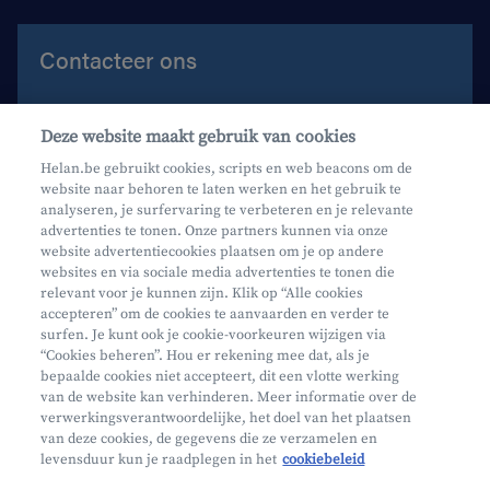
Contacteer ons
Contacteer ons
Deze website maakt gebruik van cookies
Maak een afspraak
Helan.be gebruikt cookies, scripts en web beacons om de
website naar behoren te laten werken en het gebruik te
Waar vind je ons?
analyseren, je surfervaring te verbeteren en je relevante
advertenties te tonen. Onze partners kunnen via onze
website advertentiecookies plaatsen om je op andere
websites en via sociale media advertenties te tonen die
relevant voor je kunnen zijn. Klik op “Alle cookies
accepteren” om de cookies te aanvaarden en verder te
surfen. Je kunt ook je cookie-voorkeuren wijzigen via
Mifid
“Cookies beheren”. Hou er rekening mee dat, als je
bepaalde cookies niet accepteert, dit een vlotte werking
Privacy
van de website kan verhinderen. Meer informatie over de
Juridische info
verwerkingsverantwoordelijke, het doel van het plaatsen
van deze cookies, de gegevens die ze verzamelen en
Onderworpen aan de controle van CDZ
levensduur kun je raadplegen in het
cookiebeleid
Segmentatie