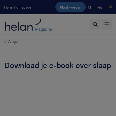
Ga naar de hoofdinhoud
Helan homepage
Klant worden
Mijn Helan
nl
<
Vorige
Download je e-book over slaap