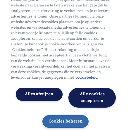
website naar behoren te laten werken en het gebruik te
Waar vind je ons?
analyseren, je surfervaring te verbeteren en je relevante
advertenties te tonen. Onze partners kunnen via onze
website advertentiecookies plaatsen om je op andere
websites en via sociale media advertenties te tonen die
relevant voor je kunnen zijn. Klik op “Alle cookies
accepteren” om de cookies te aanvaarden en verder te
surfen. Je kunt ook je cookie-voorkeuren wijzigen via
Mifid
“Cookies beheren”. Hou er rekening mee dat, als je
bepaalde cookies niet accepteert, dit een vlotte werking
Privacy
van de website kan verhinderen. Meer informatie over de
Juridische info
verwerkingsverantwoordelijke, het doel van het plaatsen
van deze cookies, de gegevens die ze verzamelen en
Onderworpen aan de controle van CDZ
levensduur kun je raadplegen in het
cookiebeleid
Segmentatie
Toegankelijkheidsverklaring
Alles afwijzen
Alle cookies
Cookies beheren
accepteren
Cookies beheren