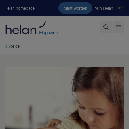
Ga naar de hoofdinhoud
Helan homepage
Klant worden
Mijn Helan
nl
<
Vorige