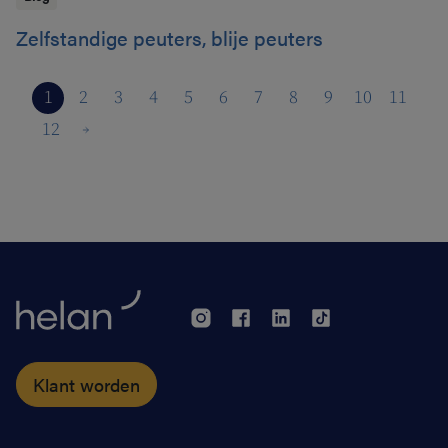
Zelfstandige peuters, blije peuters
1
2
3
4
5
6
7
8
9
10
11
12
Klant worden