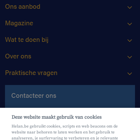
Ons aanbod
Magazine
Wat te doen bij
Over ons
Praktische vragen
Contacteer ons
Contacteer ons
Deze website maakt gebruik van cookies
Maak een afspraak
Helan.be gebruikt cookies, scripts en web beacons om de
website naar behoren te laten werken en het gebruik te
Waar vind je ons?
analyseren, je surfervaring te verbeteren en je relevante