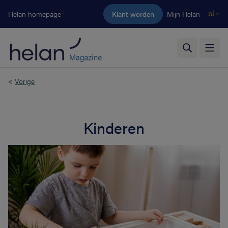
Ga naar de hoofdinhoud
Helan homepage
Klant worden
Mijn Helan
nl
<
Vorige
Kinderen