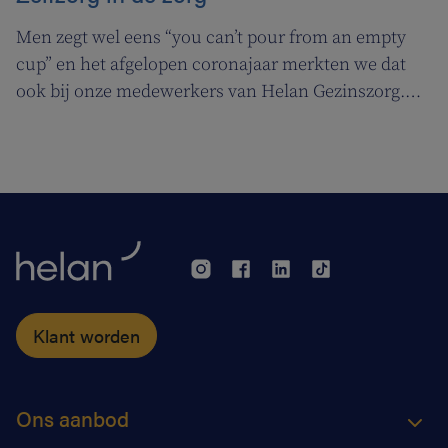
Men zegt wel eens “you can’t pour from an empty
cup” en het afgelopen coronajaar merkten we dat
ook bij onze medewerkers van Helan Gezinszorg.
Daarom deden we beroep op de diensten van de
zuurstoflijn om ook onze eigen verzorgenden de
nodige ademruimte te geven zodat ze nog beter voor
hun klanten kunnen zorgen.
Klant worden
Ons aanbod