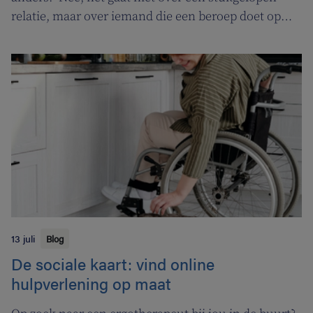
relatie, maar over iemand die een beroep doet op
een tabakoloog om te stoppen met roken. De
Vlaamse overheid pakt uit met een nieuwe
campagne om rookstopbegeleiding door
tabakologen te promoten.
13 juli
Blog
De sociale kaart: vind online
hulpverlening op maat