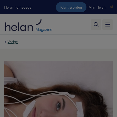
Ga naar de hoofdinhoud
Helan homepage
Klant worden
Mijn Helan
nl
<
Vorige