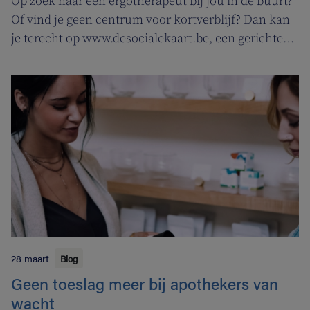
Op zoek naar een ergotherapeut bij jou in de buurt?
Of vind je geen centrum voor kortverblijf? Dan kan
je terecht op www.desocialekaart.be, een gerichte
zoekmotor voor al je hulpvragen rond
gezondheidszorg en welzijn. Heel handig voor zowel
patiënten als zorgverleners.
28 maart
Blog
Geen toeslag meer bij apothekers van
wacht