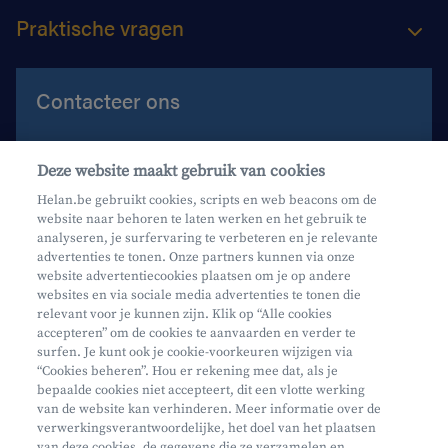
Praktische vragen
Contacteer ons
Contacteer ons
Deze website maakt gebruik van cookies
Maak een afspraak
Helan.be gebruikt cookies, scripts en web beacons om de
website naar behoren te laten werken en het gebruik te
Waar vind je ons?
analyseren, je surfervaring te verbeteren en je relevante
advertenties te tonen. Onze partners kunnen via onze
website advertentiecookies plaatsen om je op andere
websites en via sociale media advertenties te tonen die
relevant voor je kunnen zijn. Klik op “Alle cookies
accepteren” om de cookies te aanvaarden en verder te
surfen. Je kunt ook je cookie-voorkeuren wijzigen via
Mifid
“Cookies beheren”. Hou er rekening mee dat, als je
bepaalde cookies niet accepteert, dit een vlotte werking
Privacy
van de website kan verhinderen. Meer informatie over de
Juridische info
verwerkingsverantwoordelijke, het doel van het plaatsen
van deze cookies, de gegevens die ze verzamelen en