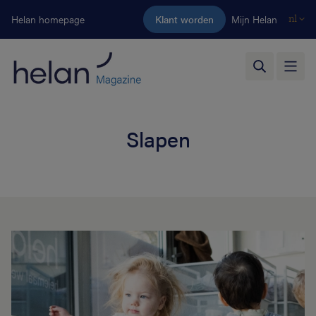
Ga naar de hoofdinhoud
Helan homepage
Klant worden
Mijn Helan
nl
Slapen