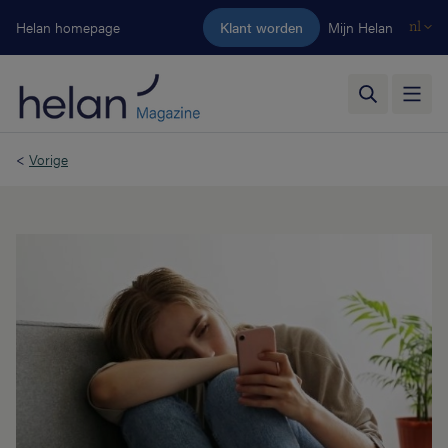
Ga naar de hoofdinhoud
Helan homepage
Klant worden
Mijn Helan
nl
<
Vorige