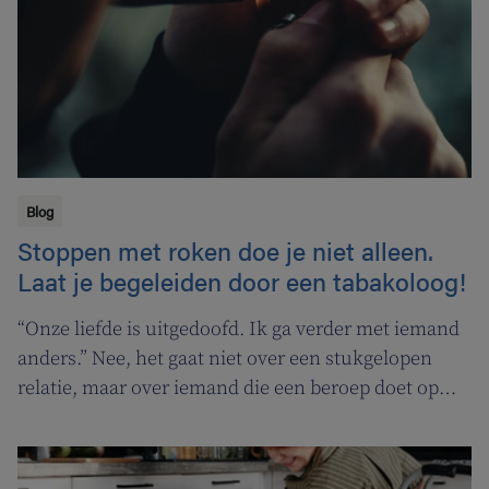
kankerpatiënten en hun naasten.
Blog
Stoppen met roken doe je niet alleen.
Laat je begeleiden door een tabakoloog!
“Onze liefde is uitgedoofd. Ik ga verder met iemand
anders.” Nee, het gaat niet over een stukgelopen
relatie, maar over iemand die een beroep doet op
een tabakoloog om te stoppen met roken. De
Vlaamse overheid pakt uit met een nieuwe
campagne om rookstopbegeleiding door