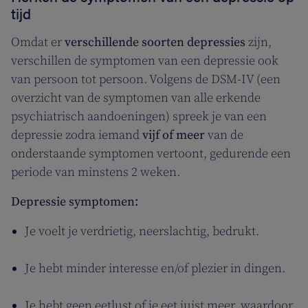
tijd
Omdat er
verschillende soorten depressies
zijn,
verschillen de symptomen van een depressie ook
van persoon tot persoon. Volgens de DSM-IV (een
overzicht van de symptomen van alle erkende
psychiatrisch aandoeningen) spreek je van een
depressie zodra iemand
vijf of meer
van de
onderstaande symptomen vertoont, gedurende een
periode van minstens 2 weken.
Depressie symptomen:
Je voelt je verdrietig, neerslachtig, bedrukt.
Je hebt minder interesse en/of plezier in dingen.
Je hebt geen eetlust of je eet juist meer, waardoor