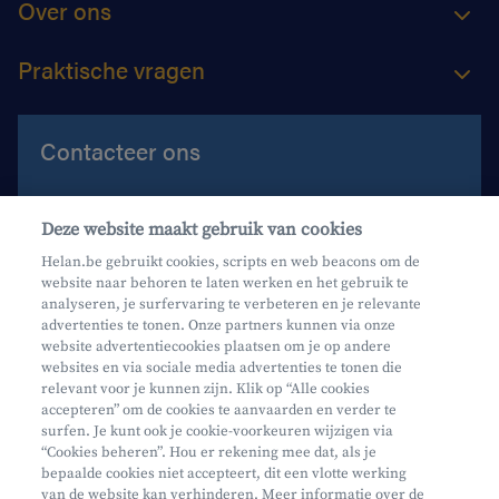
Over ons
Praktische vragen
Contacteer ons
Contacteer ons
Deze website maakt gebruik van cookies
Maak een afspraak
Helan.be gebruikt cookies, scripts en web beacons om de
website naar behoren te laten werken en het gebruik te
Waar vind je ons?
analyseren, je surfervaring te verbeteren en je relevante
advertenties te tonen. Onze partners kunnen via onze
website advertentiecookies plaatsen om je op andere
websites en via sociale media advertenties te tonen die
relevant voor je kunnen zijn. Klik op “Alle cookies
accepteren” om de cookies te aanvaarden en verder te
surfen. Je kunt ook je cookie-voorkeuren wijzigen via
Mifid
“Cookies beheren”. Hou er rekening mee dat, als je
bepaalde cookies niet accepteert, dit een vlotte werking
Privacy
van de website kan verhinderen. Meer informatie over de