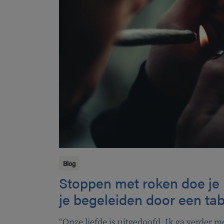
Blog
Stoppen met roken doe je n
je begeleiden door een ta
“Onze liefde is uitgedoofd. Ik ga verder 