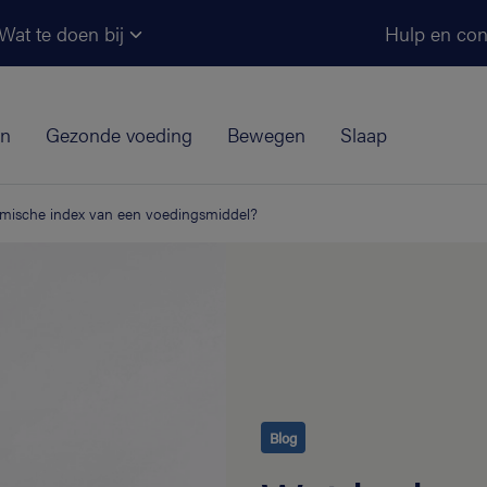
Ga naar de hoofdinhoud
Wat te doen bij
Hulp en con
jn
Gezonde voeding
Bewegen
Slaap
emische index van een voedingsmiddel?
Blog