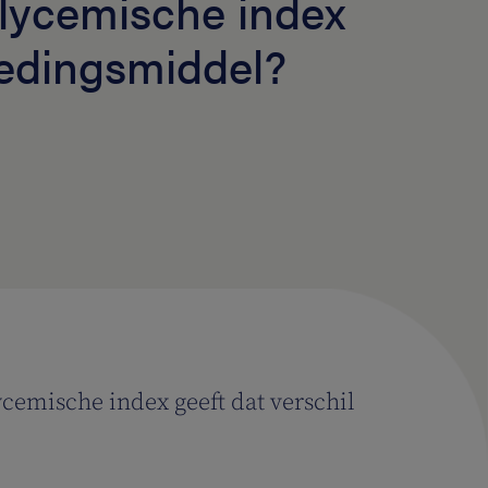
glycemische index
edingsmiddel?
ycemische index geeft dat verschil