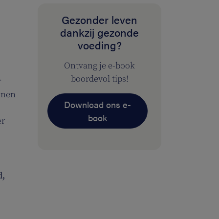
Gezonder leven
dankzij gezonde
voeding?
Ontvang je e-book
boordevol tips!
r
nnen
Download ons e-
book
er
d,