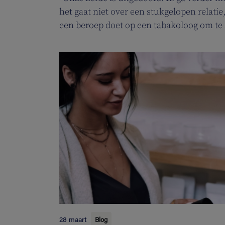
het gaat niet over een stukgelopen relati
een beroep doet op een tabakoloog om te
Vlaamse overheid pakt uit met een nie
rookstopbegeleiding door tabakologen te
28 maart
Blog