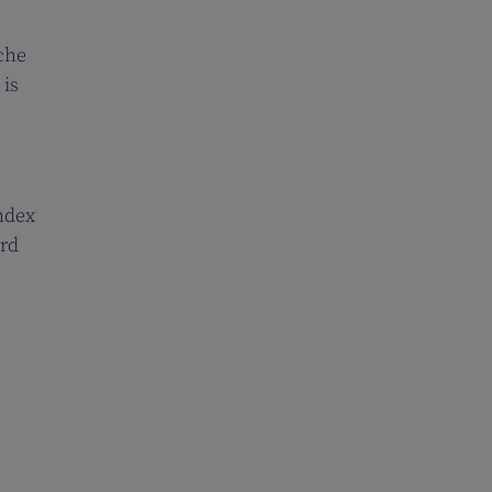
sche
 is
ndex
ord