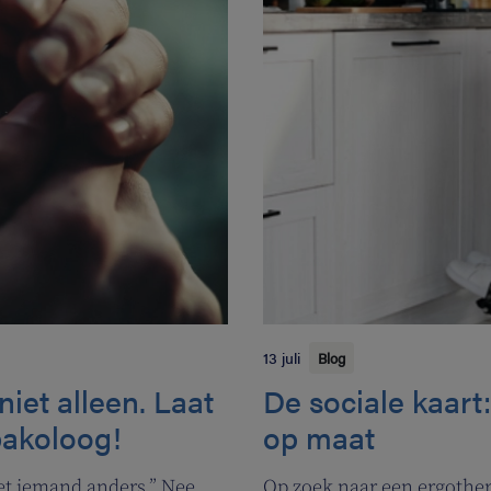
13 juli
Blog
iet alleen. Laat
De sociale kaart
bakoloog!
op maat
met iemand anders.” Nee,
Op zoek naar een ergothera