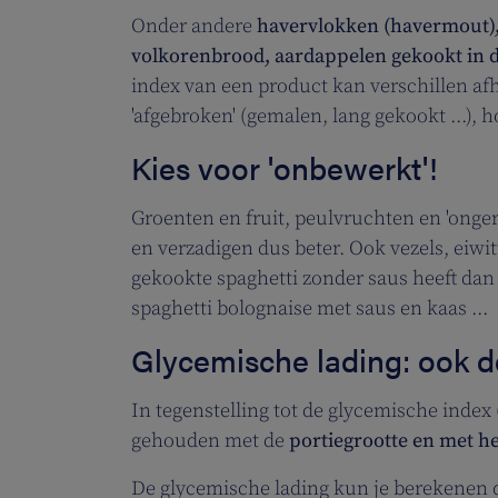
Onder andere
havervlokken (havermout), g
volkorenbrood, aardappelen gekookt in d
index van een product kan verschillen af
'afgebroken' (gemalen, lang gekookt ...),
Kies voor 'onbewerkt'!
Groenten en fruit, peulvruchten en 'onge
en verzadigen dus beter. Ook vezels, eiw
gekookte spaghetti zonder saus heeft dan
spaghetti bolognaise met saus en kaas ...
Glycemische lading: ook de
In tegenstelling tot de glycemische index 
gehouden met de
portiegrootte en met h
De glycemische lading kun je berekenen 