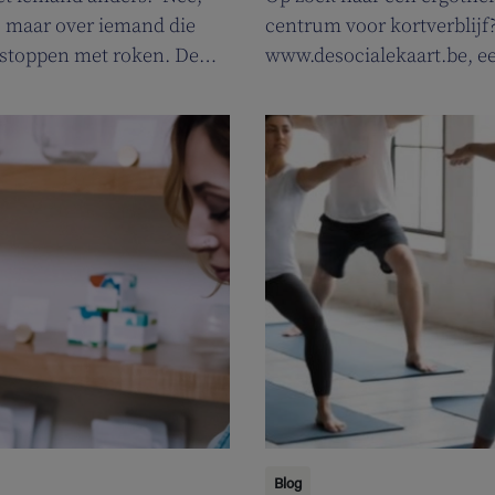
e, maar over iemand die
centrum voor kortverblijf?
 stoppen met roken. De
www.desocialekaart.be, ee
uwe campagne om
hulpvragen rond gezondhe
 promoten.
zowel patiënten als zorgve
Blog