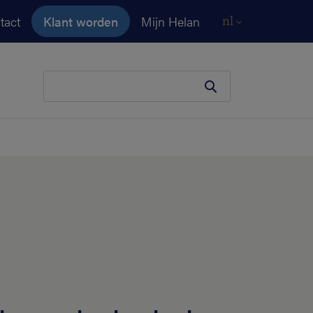
tact
Klant worden
Mijn Helan
nl
Je zoekopdracht