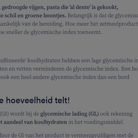
edroogde vijgen, pasta die 'al dente' is gekookt,
e schil en groene boontjes.
Belangrijk is dat de glycemi
hankelijk van de bereiding. Hoe meer het zetmeelproduct
 hoe sneller de glycemische index toeneemt.
raffineerde' koolhydraten hebben een lage glycemische i
itten en vetten verminderen de glycemische index. Een b
 ook een heel andere glycemische index dan een bord
 hoeveelheid telt!
(GI) wordt bij de
glycemische lading (GL)
ook rekening
et aandeel van koolhydraten
in het voedingsmiddel.
door de GI van het product te vermenigvuldigen met de