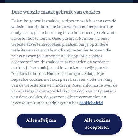
Contacteer ons
Deze website maakt gebruik van cookies
Maak een afspraak
Helan.be gebruikt cookies, scripts en web beacons om de
website naar behoren te laten werken en het gebruik te
Waar vind je ons?
analyseren, je surfervaring te verbeteren en je relevante
advertenties te tonen. Onze partners kunnen via onze
website advertentiecookies plaatsen om je op andere
websites en via sociale media advertenties te tonen die
relevant voor je kunnen zijn. Klik op “Alle cookies
accepteren” om de cookies te aanvaarden en verder te
surfen. Je kunt ook je cookie-voorkeuren wijzigen via
Mifid
“Cookies beheren”. Hou er rekening mee dat, als je
bepaalde cookies niet accepteert, dit een vlotte werking
Privacy
van de website kan verhinderen. Meer informatie over de
Juridische info
verwerkingsverantwoordelijke, het doel van het plaatsen
van deze cookies, de gegevens die ze verzamelen en
Onderworpen aan de controle van CDZ
levensduur kun je raadplegen in het
cookiebeleid
Segmentatie
Toegankelijkheidsverklaring
Alles afwijzen
Alle cookies
Cookies beheren
accepteren