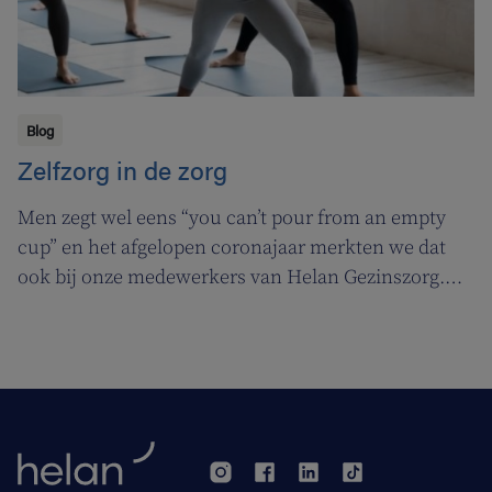
Blog
Zelfzorg in de zorg
Men zegt wel eens “you can’t pour from an empty
cup” en het afgelopen coronajaar merkten we dat
ook bij onze medewerkers van Helan Gezinszorg.
Daarom deden we beroep op de diensten van de
zuurstoflijn om ook onze eigen verzorgenden de
nodige ademruimte te geven zodat ze nog beter voor
hun klanten kunnen zorgen.