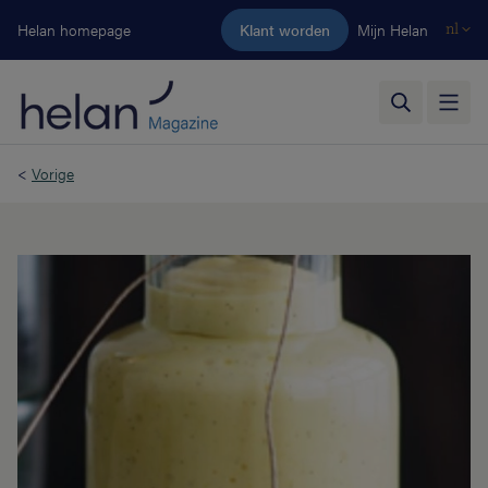
Ga naar de hoofdinhoud
Helan homepage
Klant worden
Mijn Helan
nl
<
Vorige