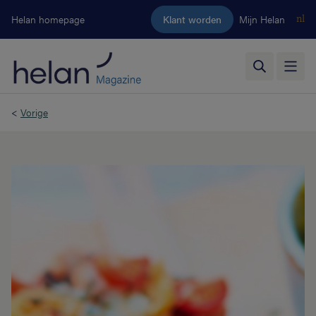
Ga naar de hoofdinhoud
Helan homepage
Klant worden
Mijn Helan
nl
<
Vorige