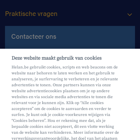
Praktische vragen
Contacteer ons
Contacteer ons
Deze website maakt gebruik van cookies
Maak een afspraak
Helan.be gebruikt cookies, scripts en web beacons om de
website naar behoren te laten werken en het gebruik te
Waar vind je ons?
analyseren, je surfervaring te verbeteren en je relevante
advertenties te tonen. Onze partners kunnen via onze
website advertentiecookies plaatsen om je op andere
websites en via sociale media advertenties te tonen die
relevant voor je kunnen zijn. Klik op “Alle cookies
accepteren” om de cookies te aanvaarden en verder te
surfen. Je kunt ook je cookie-voorkeuren wijzigen via
Mifid
“Cookies beheren”. Hou er rekening mee dat, als je
bepaalde cookies niet accepteert, dit een vlotte werking
Privacy
van de website kan verhinderen. Meer informatie over de
Juridische info
verwerkingsverantwoordelijke, het doel van het plaatsen