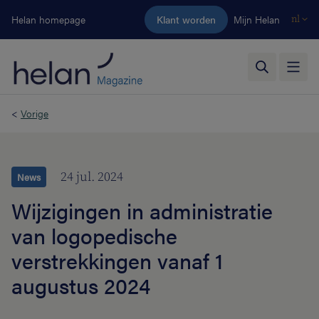
Ga naar de hoofdinhoud
Helan homepage
Klant worden
Mijn Helan
nl
<
Vorige
24 jul. 2024
News
Wijzigingen in administratie
van logopedische
verstrekkingen vanaf 1
augustus 2024