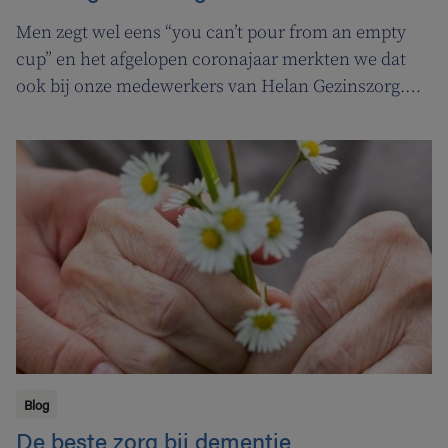
Men zegt wel eens “you can’t pour from an empty
cup” en het afgelopen coronajaar merkten we dat
ook bij onze medewerkers van Helan Gezinszorg.
Daarom deden we beroep op de diensten van de
zuurstoflijn om ook onze eigen verzorgenden de
nodige ademruimte te geven zodat ze nog beter voor
hun klanten kunnen zorgen.
Blog
De beste zorg bij dementie