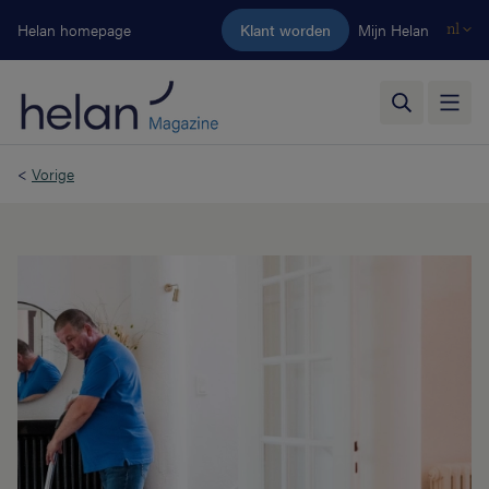
Ga naar de hoofdinhoud
Helan homepage
Klant worden
Mijn Helan
nl
<
Vorige