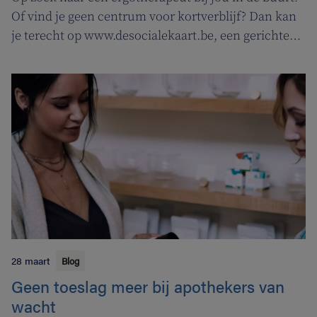
Of vind je geen centrum voor kortverblijf? Dan kan
je terecht op www.desocialekaart.be, een gerichte
zoekmotor voor al je hulpvragen rond
gezondheidszorg en welzijn. Heel handig voor zowel
patiënten als zorgverleners.
28 maart
Blog
Geen toeslag meer bij apothekers van
wacht