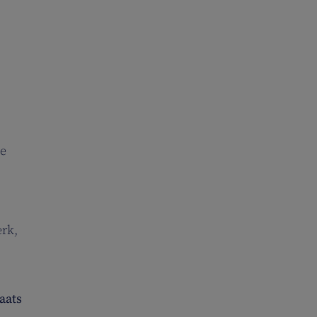
ie
rk,
aats