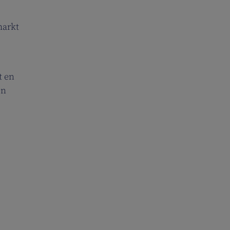
markt
t en
en