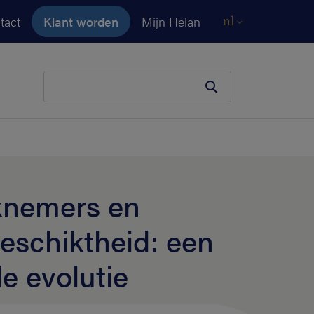
tact
Klant worden
Mijn Helan
nl
Je zoekopdracht
knemers en
eschiktheid: een
e evolutie