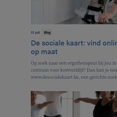
13 juli
Blog
De sociale kaart: vind onl
op maat
Op zoek naar een ergotherapeut bij jou in
centrum voor kortverblijf? Dan kan je ter
www.desocialekaart.be, een gerichte zoek
hulpvragen rond gezondheidszorg en welz
zowel patiënten als zorgverleners.