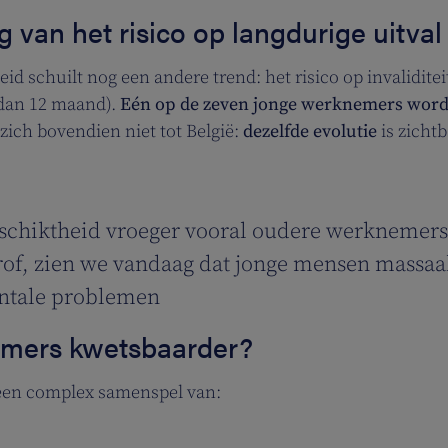
g van het risico op langdurige uitval
id schuilt nog een andere trend: het risico op invaliditei
dan 12 maand).
Eén op de zeven jonge werknemers word
zich bovendien niet tot België:
dezelfde evolutie
is zichtb
schiktheid vroeger vooral oudere werknemer
trof, zien we vandaag dat jonge mensen massaa
entale problemen
emers kwetsbaarder?
een complex samenspel van: