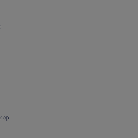
e
r op