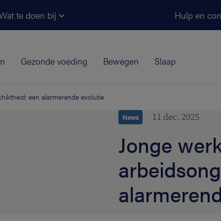
Ga naar de hoofdinhoud
Wat te doen bij
Hulp en con
jn
Gezonde voeding
Bewegen
Slaap
iktheid: een alarmerende evolutie
11 dec. 2025
News
Jonge wer
arbeidsong
alarmerend