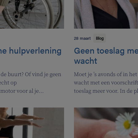
28 maart
Blog
ine hulpverlening
Geen toeslag me
wacht
 de buurt? Of vind je geen
Moet je ’s avonds of in h
echt op
wacht met een voorschrift
motor voor al je
toeslag meer voor. In de 
ijn. Heel handig voor
voor apothekers van wach