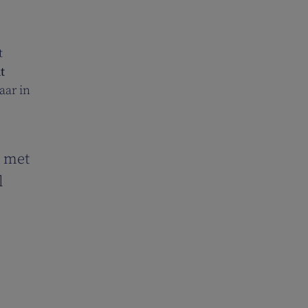
t
t
aar in
s met
l