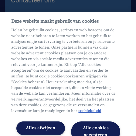
Contacteer ons
Deze website maakt gebruik van cookies
Maak een afspraak
Helan.be gebruikt cookies, scripts en web beacons om de
website naar behoren te laten werken en het gebruik te
Waar vind je ons?
analyseren, je surfervaring te verbeteren en je relevante
advertenties te tonen. Onze partners kunnen via onze
website advertentiecookies plaatsen om je op andere
websites en via sociale media advertenties te tonen die
relevant voor je kunnen zijn. Klik op “Alle cookies
accepteren” om de cookies te aanvaarden en verder te
surfen. Je kunt ook je cookie-voorkeuren wijzigen via
Mifid
“Cookies beheren”. Hou er rekening mee dat, als je
bepaalde cookies niet accepteert, dit een vlotte werking
Privacy
van de website kan verhinderen. Meer informatie over de
Juridische info
verwerkingsverantwoordelijke, het doel van het plaatsen
van deze cookies, de gegevens die ze verzamelen en
Onderworpen aan de controle van CDZ
levensduur kun je raadplegen in het
cookiebeleid
Segmentatie
Toegankelijkheidsverklaring
Alles afwijzen
Alle cookies
Cookies beheren
accepteren