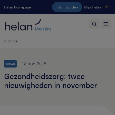
Ga naar de hoofdinhoud
Helan homepage
Klant worden
Mijn Helan
nl
<
Vorige
18 nov. 2025
News
Gezondheidszorg: twee
nieuwigheden in november