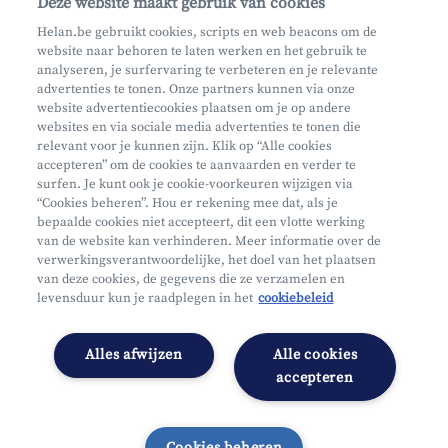
Deze website maakt gebruik van cookies
Maak een afspraak
Helan.be gebruikt cookies, scripts en web beacons om de
website naar behoren te laten werken en het gebruik te
Waar vind je ons?
analyseren, je surfervaring te verbeteren en je relevante
advertenties te tonen. Onze partners kunnen via onze
website advertentiecookies plaatsen om je op andere
websites en via sociale media advertenties te tonen die
relevant voor je kunnen zijn. Klik op “Alle cookies
accepteren” om de cookies te aanvaarden en verder te
surfen. Je kunt ook je cookie-voorkeuren wijzigen via
Mifid
“Cookies beheren”. Hou er rekening mee dat, als je
bepaalde cookies niet accepteert, dit een vlotte werking
Privacy
van de website kan verhinderen. Meer informatie over de
Juridische info
verwerkingsverantwoordelijke, het doel van het plaatsen
van deze cookies, de gegevens die ze verzamelen en
Onderworpen aan de controle van CDZ
levensduur kun je raadplegen in het
cookiebeleid
Segmentatie
Toegankelijkheidsverklaring
Alles afwijzen
Alle cookies
Cookies beheren
accepteren
Cookies beheren