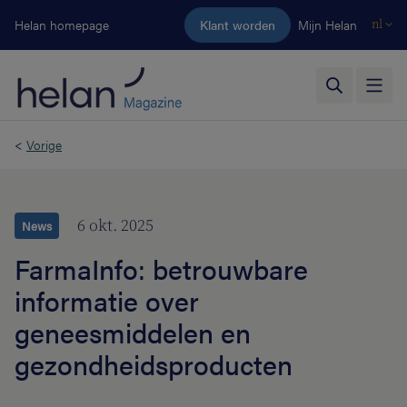
Ga naar de hoofdinhoud
Helan homepage
Klant worden
Mijn Helan
nl
<
Vorige
6 okt. 2025
News
FarmaInfo: betrouwbare
informatie over
geneesmiddelen en
gezondheidsproducten