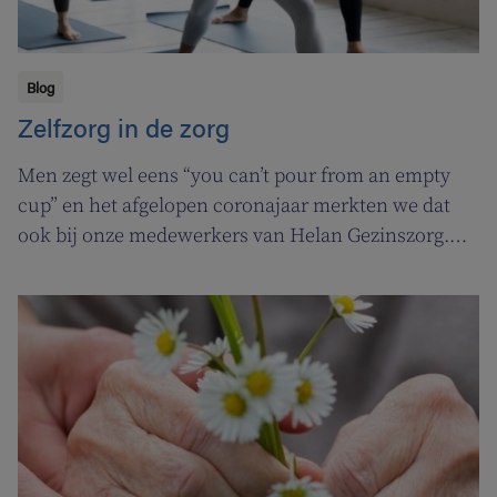
Blog
Zelfzorg in de zorg
Men zegt wel eens “you can’t pour from an empty
cup” en het afgelopen coronajaar merkten we dat
ook bij onze medewerkers van Helan Gezinszorg.
Daarom deden we beroep op de diensten van de
zuurstoflijn om ook onze eigen verzorgenden de
nodige ademruimte te geven zodat ze nog beter voor
hun klanten kunnen zorgen.