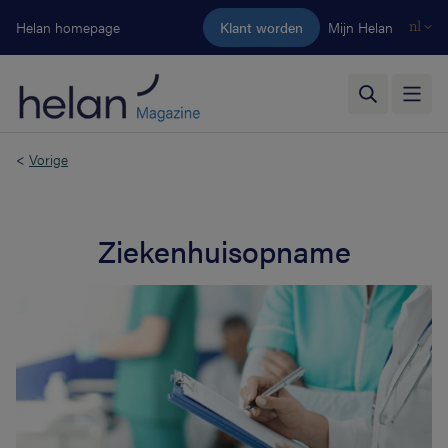
Ga naar de hoofdinhoud
Helan homepage
Klant worden
Mijn Helan
nl
<
Vorige
Ziekenhuisopname