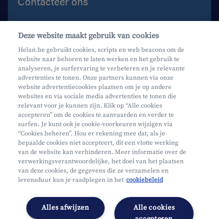
Contacteer ons
Contacteer ons
Deze website maakt gebruik van cookies
Maak een afspraak
Helan.be gebruikt cookies, scripts en web beacons om de
website naar behoren te laten werken en het gebruik te
Waar vind je ons?
analyseren, je surfervaring te verbeteren en je relevante
advertenties te tonen. Onze partners kunnen via onze
website advertentiecookies plaatsen om je op andere
websites en via sociale media advertenties te tonen die
relevant voor je kunnen zijn. Klik op “Alle cookies
accepteren” om de cookies te aanvaarden en verder te
surfen. Je kunt ook je cookie-voorkeuren wijzigen via
Mifid
“Cookies beheren”. Hou er rekening mee dat, als je
bepaalde cookies niet accepteert, dit een vlotte werking
Privacy
van de website kan verhinderen. Meer informatie over de
Juridische info
verwerkingsverantwoordelijke, het doel van het plaatsen
van deze cookies, de gegevens die ze verzamelen en
Onderworpen aan de controle van CDZ
levensduur kun je raadplegen in het
cookiebeleid
Segmentatie
Toegankelijkheidsverklaring
Alles afwijzen
Alle cookies
Cookies beheren