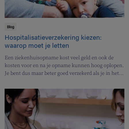
Blog
Hospitalisatieverzekering kiezen:
waarop moet je letten
Een ziekenhuisopname kost veel geld en ook de
kosten voor en na je opname kunnen hoog oplopen.
Je bent dus maar beter goed verzekerd als je in het
ziekenhuis belandt voor een operatie, bevalling of
een behandeling bij ziekte. Hospitalia Medium via
Helan Ziekenfonds verzekert je optimaal tijdens je
opname, maar beschermt je ook tegen hoge kosten
als je medische zorg nodig hebt voor en na je
opname. En dat voor een heel betaalbare prijs.