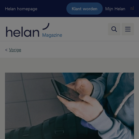
Ga naar de hoofdinhoud
Helan homepage
Klant worden
Mijn Helan
nl
<
Vorige