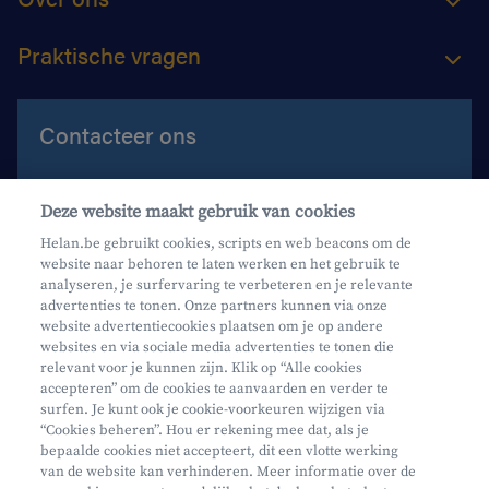
Praktische vragen
Contacteer ons
Contacteer ons
Deze website maakt gebruik van cookies
Maak een afspraak
Helan.be gebruikt cookies, scripts en web beacons om de
website naar behoren te laten werken en het gebruik te
Waar vind je ons?
analyseren, je surfervaring te verbeteren en je relevante
advertenties te tonen. Onze partners kunnen via onze
website advertentiecookies plaatsen om je op andere
websites en via sociale media advertenties te tonen die
relevant voor je kunnen zijn. Klik op “Alle cookies
accepteren” om de cookies te aanvaarden en verder te
surfen. Je kunt ook je cookie-voorkeuren wijzigen via
Mifid
“Cookies beheren”. Hou er rekening mee dat, als je
bepaalde cookies niet accepteert, dit een vlotte werking
Privacy
van de website kan verhinderen. Meer informatie over de
Juridische info