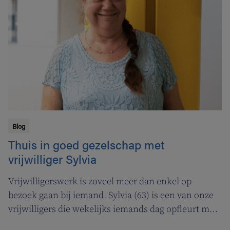
ja, ook vaak met een positieve uitkomst. Een
uitstekend voorbeeld daarvan is de komst van de
videocall als extra service naar onze klanten toe.
Blog
Thuis in goed gezelschap met
vrijwilliger Sylvia
Vrijwilligerswerk is zoveel meer dan enkel op
bezoek gaan bij iemand. Sylvia (63) is een van onze
vrijwilligers die wekelijks iemands dag opfleurt met
haar bezoekjes. Daarmee bewijst ze hoe belangrijk