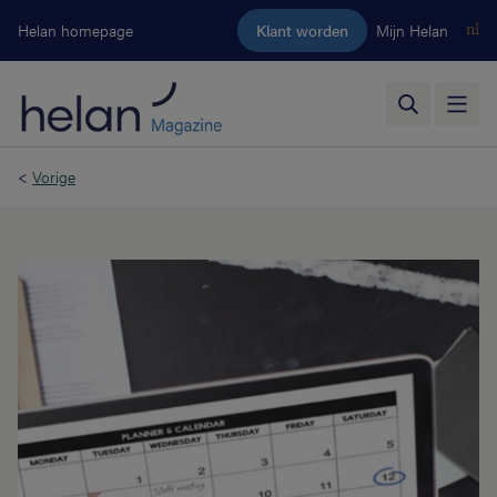
Ga naar de hoofdinhoud
Helan homepage
Klant worden
Mijn Helan
nl
<
Vorige