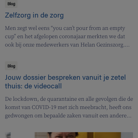
Blog
Zelfzorg in de zorg
Men zegt wel eens “you can’t pour from an empty
cup” en het afgelopen coronajaar merkten we dat
ook bij onze medewerkers van Helan Gezinszorg.
Daarom deden we beroep op de diensten van de
zuurstoflijn om ook onze eigen verzorgenden de
Blog
nodige ademruimte te geven zodat ze nog beter voor
Jouw dossier bespreken vanuit je zetel
hun klanten kunnen zorgen.
thuis: de videocall
De lockdown, de quarantaine en alle gevolgen die de
komst van COVID-19 met zich meebracht, heeft ons
gedwongen om bepaalde zaken vanuit een andere
invalshoek te bekijken. of het heeft gezorgd voor
versnelling in projecten die in de pijplijn zaten. En