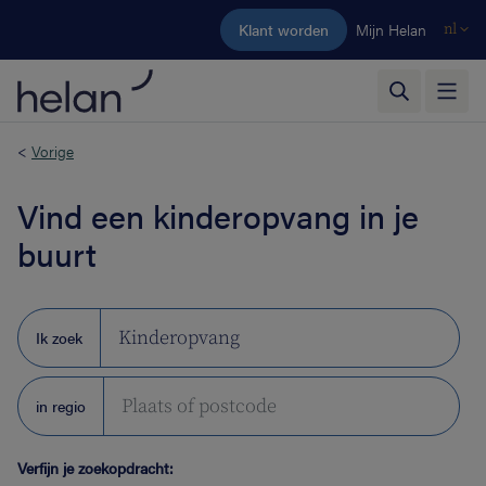
Ga naar de hoofdinhoud
Klant worden
Mijn Helan
nl
<
Vorige
Vind een kinderopvang in je
buurt
Kinderopvang
Ik zoek
in regio
Verfijn je zoekopdracht: