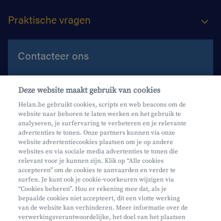
Praktische vragen
Contacteer ons
Contacteer ons
Deze website maakt gebruik van cookies
Maak een afspraak
Helan.be gebruikt cookies, scripts en web beacons om de
website naar behoren te laten werken en het gebruik te
Waar vind je ons?
analyseren, je surfervaring te verbeteren en je relevante
advertenties te tonen. Onze partners kunnen via onze
website advertentiecookies plaatsen om je op andere
websites en via sociale media advertenties te tonen die
relevant voor je kunnen zijn. Klik op “Alle cookies
accepteren” om de cookies te aanvaarden en verder te
surfen. Je kunt ook je cookie-voorkeuren wijzigen via
Mifid
“Cookies beheren”. Hou er rekening mee dat, als je
bepaalde cookies niet accepteert, dit een vlotte werking
Privacy
van de website kan verhinderen. Meer informatie over de
Juridische info
verwerkingsverantwoordelijke, het doel van het plaatsen