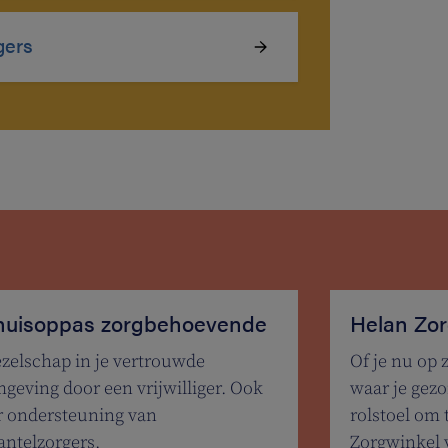
gers
huisoppas zorgbehoevende
Helan Zor
zelschap in je vertrouwde
Of je nu op 
geving door een vrijwilliger. Ook
waar je gezon
r ondersteuning van
rolstoel om 
ntelzorgers.
Zorgwinkel 