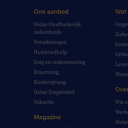
Ons aanbod
Wat 
Helan Onafhankelijk
Onge
ziekenfonds
Ziek
Verzekeringen
Zwang
Huishoudhulp
Ortho
Zorg en ondersteuning
Leve
Kraamzorg
Wonen
Kinderopvang
Over
Helan Zorgwinkel
Vakantie
Wie z
Werke
Magazine
Helan