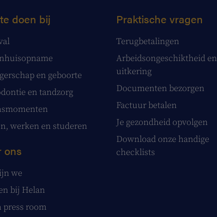
te doen bij
Praktische vragen
val
Terugbetalingen
enhuisopname
Arbeidsongeschiktheid en
uitkering
erschap en geboorte
Documenten bezorgen
dontie en tandzorg
Factuur betalen
nsmomenten
Je gezondheid opvolgen
, werken en studeren
Download onze handige
 ons
checklists
ijn we
n bij Helan
 press room