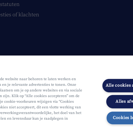
statuten
sties of klachten
 de website naar behoren te laten werken en
n en je relevante advertenties te tonen. Onze
Alle cookies
laatsen om je op andere websites en via sociale
n zijn. Klik op “Alle cookies accepteren” om de
Alles af
 je cookie-voorkeuren wijzigen via “Cookies
Onderworpen aan de controle van CDZ
Segmentatie
Toegankelijk
kies niet accepteert, dit een vlotte werking van
verwerkingsverantwoordelijke, het doel van het
Cookies 
elen en levensduur kun je raadplegen in