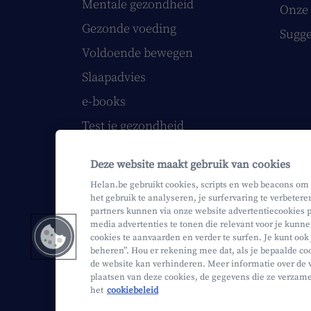
Mentale gezondheid
Onze 
Gezonde voeding
Sugge
Voldoende bewegen
Slaapadvies
e-books
Test je gezondheid
Volg onze webinars
Deze website maakt gebruik van cookies
Helan printmagazine
Helan.be gebruikt cookies, scripts en web beacons om
het gebruik te analyseren, je surfervaring te verbetere
partners kunnen via onze website advertentiecookies p
media advertenties te tonen die relevant voor je kunne
cookies te aanvaarden en verder te surfen. Je kunt ook
Mifid
Privacy
Juridische info
beheren”. Hou er rekening mee dat, als je bepaalde coo
de website kan verhinderen. Meer informatie over de 
plaatsen van deze cookies, de gegevens die ze verzam
het
cookiebeleid