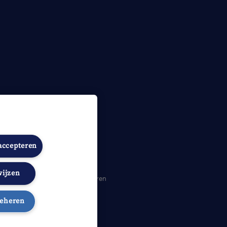
 accepteren
wijzen
heidsverklaring
Cookies beheren
beheren