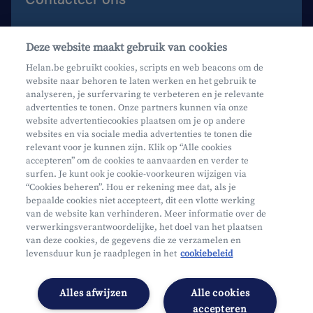
Contacteer ons
Deze website maakt gebruik van cookies
Maak een afspraak
Helan.be gebruikt cookies, scripts en web beacons om de
website naar behoren te laten werken en het gebruik te
Waar vind je ons?
analyseren, je surfervaring te verbeteren en je relevante
advertenties te tonen. Onze partners kunnen via onze
website advertentiecookies plaatsen om je op andere
websites en via sociale media advertenties te tonen die
relevant voor je kunnen zijn. Klik op “Alle cookies
accepteren” om de cookies te aanvaarden en verder te
surfen. Je kunt ook je cookie-voorkeuren wijzigen via
Mifid
“Cookies beheren”. Hou er rekening mee dat, als je
bepaalde cookies niet accepteert, dit een vlotte werking
Privacy
van de website kan verhinderen. Meer informatie over de
Juridische info
verwerkingsverantwoordelijke, het doel van het plaatsen
van deze cookies, de gegevens die ze verzamelen en
Onderworpen aan de controle van CDZ
levensduur kun je raadplegen in het
cookiebeleid
Segmentatie
Toegankelijkheidsverklaring
Alles afwijzen
Alle cookies
Cookies beheren
accepteren