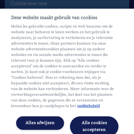
Contacteer ons
Maak een afspraak
Deze website maakt gebruik van cookies
Waar vind je ons?
Helan.be gebruikt cookies, scripts en web beacons om de
website naar behoren te laten werken en het gebruik te
Phishing
analyseren, je surfervaring te verbeteren en je relevante
advertenties te tonen. Onze partners kunnen via onze
website advertentiecookies plaatsen om je op andere
websites en via sociale media advertenties te tonen die
relevant voor je kunnen zijn. Klik op “Alle cookies
accepteren” om de cookies te aanvaarden en verder te
surfen. Je kunt ook je cookie-voorkeuren wijzigen via
Mifid
“Cookies beheren”. Hou er rekening mee dat, als je
bepaalde cookies niet accepteert, dit een vlotte werking
Privacy
van de website kan verhinderen. Meer informatie over de
Juridische info
verwerkingsverantwoordelijke, het doel van het plaatsen
van deze cookies, de gegevens die ze verzamelen en
Onderworpen aan de controle van CDZ
levensduur kun je raadplegen in het
cookiebeleid
Segmentatie
Toegankelijkheidsverklaring
Alles afwijzen
Alle cookies
Cookies beheren
accepteren