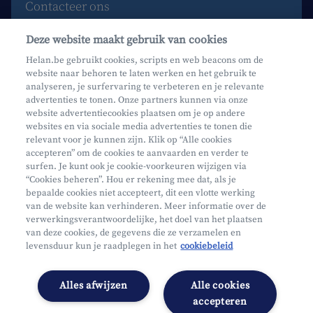
Contacteer ons
Maak een afspraak
Deze website maakt gebruik van cookies
Waar vind je ons?
Helan.be gebruikt cookies, scripts en web beacons om de
website naar behoren te laten werken en het gebruik te
Phishing
analyseren, je surfervaring te verbeteren en je relevante
advertenties te tonen. Onze partners kunnen via onze
website advertentiecookies plaatsen om je op andere
websites en via sociale media advertenties te tonen die
relevant voor je kunnen zijn. Klik op “Alle cookies
accepteren” om de cookies te aanvaarden en verder te
surfen. Je kunt ook je cookie-voorkeuren wijzigen via
Mifid
“Cookies beheren”. Hou er rekening mee dat, als je
bepaalde cookies niet accepteert, dit een vlotte werking
Privacy
van de website kan verhinderen. Meer informatie over de
Juridische info
verwerkingsverantwoordelijke, het doel van het plaatsen
van deze cookies, de gegevens die ze verzamelen en
Onderworpen aan de controle van CDZ
levensduur kun je raadplegen in het
cookiebeleid
Segmentatie
Toegankelijkheidsverklaring
Alles afwijzen
Alle cookies
Cookies beheren
accepteren