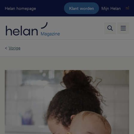
Ga naar de hoofdinhoud
Helan homepage
Klant worden
Mijn Helan
nl
<
Vorige