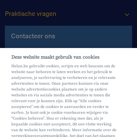
Praktische vragen
Contacteer ons
Contacteer ons
Deze website maakt gebruik van cookies
Maak een afspraak
Helan.be gebruikt cookies, scripts en web beacons om de
website naar behoren te laten werken en het gebruik te
Waar vind je ons?
analyseren, je surfervaring te verbeteren en je relevante
advertenties te tonen. Onze partners kunnen via onze
website advertentiecookies plaatsen om je op andere
websites en via sociale media advertenties te tonen die
relevant voor je kunnen zijn. Klik op “Alle cookies
accepteren” om de cookies te aanvaarden en verder te
surfen. Je kunt ook je cookie-voorkeuren wijzigen via
Mifid
“Cookies beheren”. Hou er rekening mee dat, als je
bepaalde cookies niet accepteert, dit een vlotte werking
Privacy
van de website kan verhinderen. Meer informatie over de
Juridische info
verwerkingsverantwoordelijke, het doel van het plaatsen