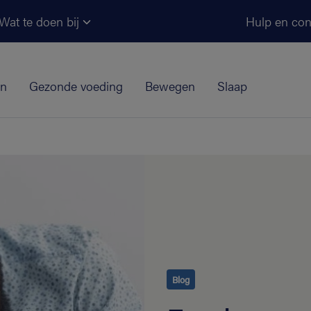
Ga naar de hoofdinhoud
Wat te doen bij
Hulp en con
jn
Gezonde voeding
Bewegen
Slaap
Blog