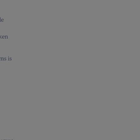
de
rken
ms is