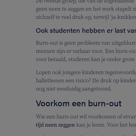
De tweede groep, die van de zogenaamde ‘
geen neen te zeggen en het werk stapelt z
zichzelf te veel druk op, terwijl ‘ja-knikk
Ook studenten hebben er last va
Burn-out is geen probleem van uitgeblus
mensen zijn er vatbaar voor. Een burn-ou
voor betaald, studeren kan je onder grote
Lopen ook jongere kinderen tegenwoordig, 
balletlessen een risico? De druk op kinder
nog niet eenduidig aangetoond.
Voorkom een burn-out
Wie een burn-out wil voorkomen of ervan
tijd neen zeggen
kan je leren. Voor het her