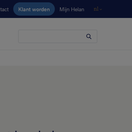
tact
Klant worden
Mijn Helan
nl
Je zoekopdracht