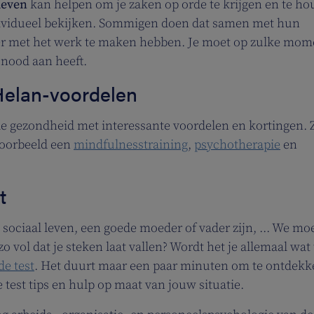
leven
kan helpen om je zaken op orde te krijgen en te ho
dividueel bekijken. Sommigen doen dat samen met hun
er met het werk te maken hebben. Je moet op zulke mo
 nood aan heeft.
 Helan-voordelen
e gezondheid met interessante voordelen en kortingen. 
jvoorbeeld een
mindfulnesstraining
,
psychotherapie
en
t
sociaal leven, een goede moeder of vader zijn, ... We mo
o vol dat je steken laat vallen? Wordt het je allemaal wat 
de test
. Het duurt maar een paar minuten om te ontdek
e test tips en hulp op maat van jouw situatie.