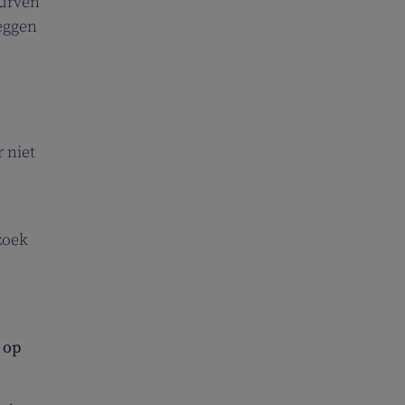
durven
leggen
 niet
zoek
n
op