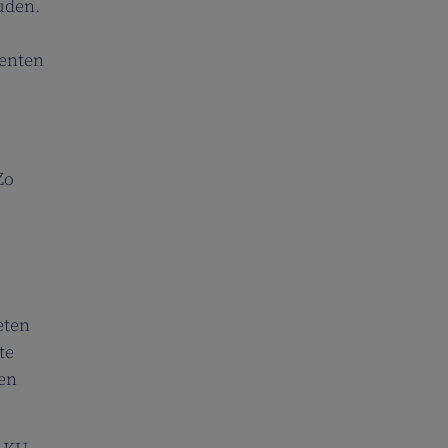
uden.
menten
Zo
eten
te
ken