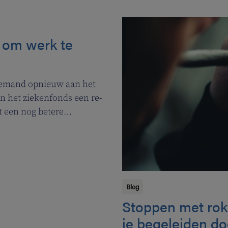
n om werk te
f iemand opnieuw aan het
n het ziekenfonds een re-
t een nog betere
Blog
Stoppen met roke
je begeleiden do