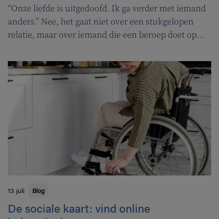
“Onze liefde is uitgedoofd. Ik ga verder met iemand
anders.” Nee, het gaat niet over een stukgelopen
relatie, maar over iemand die een beroep doet op
een tabakoloog om te stoppen met roken. De
Vlaamse overheid pakt uit met een nieuwe
campagne om rookstopbegeleiding door
tabakologen te promoten.
13 juli
Blog
De sociale kaart: vind online