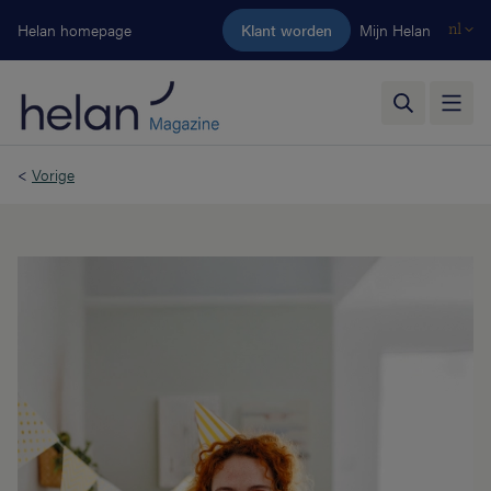
Ga naar de hoofdinhoud
Helan homepage
Klant worden
Mijn Helan
nl
<
Vorige