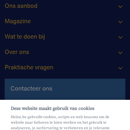
Ons aanbod
Magazine
Wat te doen bij
Over ons
Praktische vragen
Contacteer ons
Contacteer ons
Deze website maakt gebruik van cookies
Maak een afspraak
Helan.be gebruikt cookies, scripts en web beacons om de
website naar behoren te laten werken en het gebruik te
Waar vind je ons?
analyseren, je surfervaring te verbeteren en je relevante