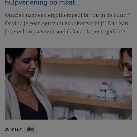
hulpverlening op maat
Op zoek naar een ergotherapeut bij jou in de buurt?
Of vind je geen centrum voor kortverblijf? Dan kan
je terecht op www.desocialekaart.be, een gerichte
zoekmotor voor al je hulpvragen rond
gezondheidszorg en welzijn. Heel handig voor zowel
patiënten als zorgverleners.
28 maart
Blog