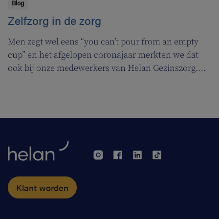
Blog
Zelfzorg in de zorg
Men zegt wel eens “you can’t pour from an empty
cup” en het afgelopen coronajaar merkten we dat
ook bij onze medewerkers van Helan Gezinszorg.
Daarom deden we beroep op de diensten van de
zuurstoflijn om ook onze eigen verzorgenden de
nodige ademruimte te geven zodat ze nog beter voor
hun klanten kunnen zorgen.
Klant worden