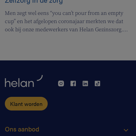
Men zegt wel eens “you can’t pour from an empty
cup” en het afgelopen coronajaar merkten we dat
ook bij onze medewerkers van Helan Gezinszorg.
Daarom deden we beroep op de diensten van de
zuurstoflijn om ook onze eigen verzorgenden de
nodige ademruimte te geven zodat ze nog beter voor
hun klanten kunnen zorgen.
Klant worden
Ons aanbod