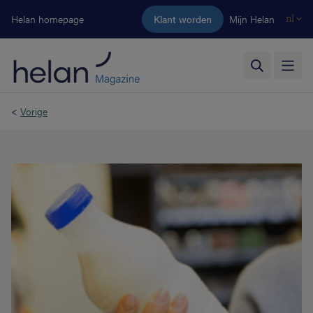
Ga naar de hoofdinhoud
Helan homepage
Klant worden
Mijn Helan
nl
<
Vorige