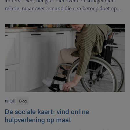
anders.” Nee, het gaat niet over een stukgelopen
relatie, maar over iemand die een beroep doet op
een tabakoloog om te stoppen met roken. De
Vlaamse overheid pakt uit met een nieuwe
campagne om rookstopbegeleiding door
tabakologen te promoten.
13 juli
Blog
De sociale kaart: vind online
hulpverlening op maat