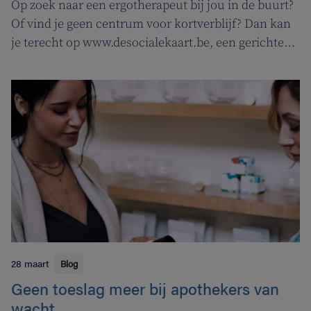
Op zoek naar een ergotherapeut bij jou in de buurt?
Of vind je geen centrum voor kortverblijf? Dan kan
je terecht op www.desocialekaart.be, een gerichte
zoekmotor voor al je hulpvragen rond
gezondheidszorg en welzijn. Heel handig voor zowel
patiënten als zorgverleners.
28 maart
Blog
Geen toeslag meer bij apothekers van
wacht