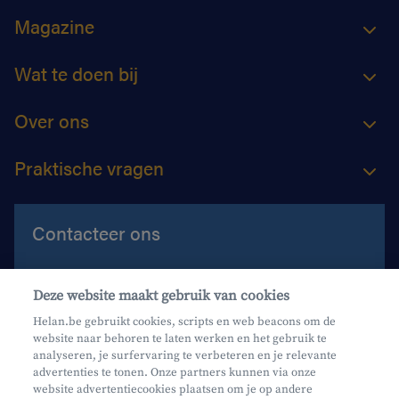
Magazine
Wat te doen bij
Over ons
Praktische vragen
Contacteer ons
Contacteer ons
Deze website maakt gebruik van cookies
Maak een afspraak
Helan.be gebruikt cookies, scripts en web beacons om de
website naar behoren te laten werken en het gebruik te
Waar vind je ons?
analyseren, je surfervaring te verbeteren en je relevante
advertenties te tonen. Onze partners kunnen via onze
website advertentiecookies plaatsen om je op andere