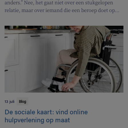
anders.” Nee, het gaat niet over een stukgelopen
relatie, maar over iemand die een beroep doet op
een tabakoloog om te stoppen met roken. De
Vlaamse overheid pakt uit met een nieuwe
campagne om rookstopbegeleiding door
tabakologen te promoten.
13 juli
Blog
De sociale kaart: vind online
hulpverlening op maat