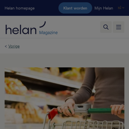
Ga naar de hoofdinhoud
Helan homepage
Klant worden
Mijn Helan
nl
<
Vorige