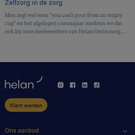
Zelfzorg in de zorg
Men zegt wel eens “you can’t pour from an empty
cup” en het afgelopen coronajaar merkten we dat
ook bij onze medewerkers van Helan Gezinszorg.
Daarom deden we beroep op de diensten van de
zuurstoflijn om ook onze eigen verzorgenden de
nodige ademruimte te geven zodat ze nog beter voor
hun klanten kunnen zorgen.
Klant worden
Ons aanbod