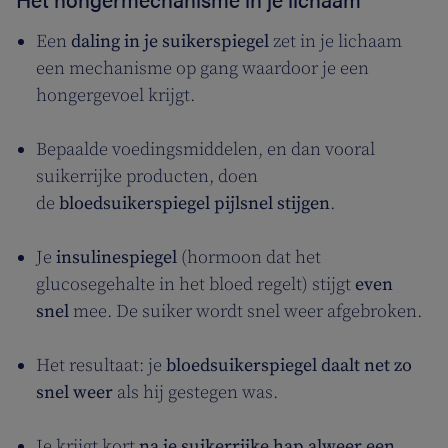
Een
daling in je suikerspiegel
zet in je lichaam
een mechanisme op gang waardoor je een
hongergevoel krijgt.
Bepaalde voedingsmiddelen, en dan vooral
suikerrijke producten, doen
de
bloedsuikerspiegel pijlsnel stijgen
.
Je
insulinespiegel
(hormoon dat het
glucosegehalte in het bloed regelt) stijgt
even
snel
mee. De suiker wordt snel weer afgebroken.
Het resultaat: je
bloedsuikerspiegel daalt net zo
snel weer
als hij gestegen was.
Je krijgt kort
na je suikerrijke hap alweer een