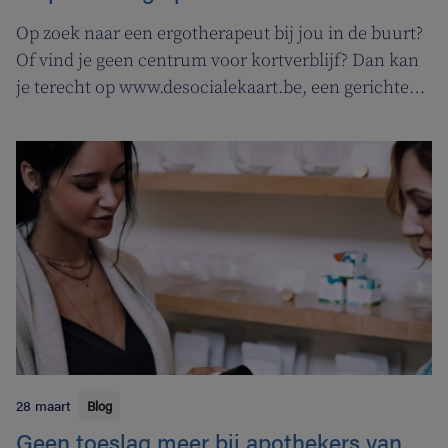
Op zoek naar een ergotherapeut bij jou in de buurt?
Of vind je geen centrum voor kortverblijf? Dan kan
je terecht op www.desocialekaart.be, een gerichte
zoekmotor voor al je hulpvragen rond
gezondheidszorg en welzijn. Heel handig voor zowel
patiënten als zorgverleners.
28 maart
Blog
Geen toeslag meer bij apothekers van