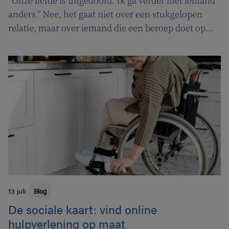
“Onze liefde is uitgedoofd. Ik ga verder met iemand
anders.” Nee, het gaat niet over een stukgelopen
relatie, maar over iemand die een beroep doet op
een tabakoloog om te stoppen met roken. De
Vlaamse overheid pakt uit met een nieuwe
campagne om rookstopbegeleiding door
tabakologen te promoten.
13 juli
Blog
De sociale kaart: vind online
hulpverlening op maat