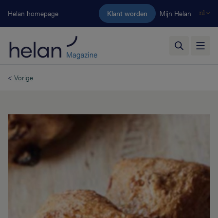
Ga naar de hoofdinhoud
Helan homepage
Klant worden
Mijn Helan
nl
<
Vorige